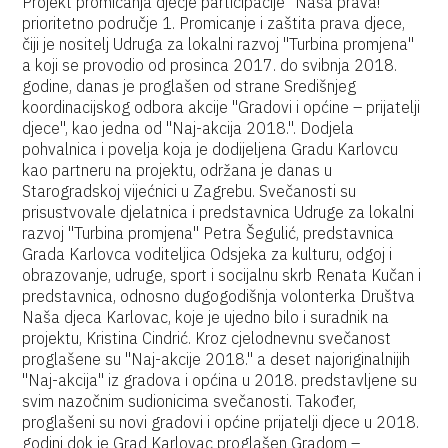
Projekt promicanja dječje participacije "Naša prava!"
prioritetno područje 1. Promicanje i zaštita prava djece,
čiji je nositelj Udruga za lokalni razvoj "Turbina promjena"
a koji se provodio od prosinca 2017. do svibnja 2018.
godine, danas je proglašen od strane Središnjeg
koordinacijskog odbora akcije "Gradovi i općine – prijatelji
djece", kao jedna od "Naj-akcija 2018.". Dodjela
pohvalnica i povelja koja je dodijeljena Gradu Karlovcu
kao partneru na projektu, održana je danas u
Starogradskoj vijećnici u Zagrebu. Svečanosti su
prisustvovale djelatnica i predstavnica Udruge za lokalni
razvoj "Turbina promjena" Petra Šegulić, predstavnica
Grada Karlovca voditeljica Odsjeka za kulturu, odgoj i
obrazovanje, udruge, sport i socijalnu skrb Renata Kučan i
predstavnica, odnosno dugogodišnja volonterka Društva
Naša djeca Karlovac, koje je ujedno bilo i suradnik na
projektu, Kristina Cindrić. Kroz cjelodnevnu svečanost
proglašene su "Naj-akcije 2018." a deset najoriginalnijih
"Naj-akcija" iz gradova i općina u 2018. predstavljene su
svim nazočnim sudionicima svečanosti. Također,
proglašeni su novi gradovi i općine prijatelji djece u 2018.
godini dok je Grad Karlovac proglašen Gradom –