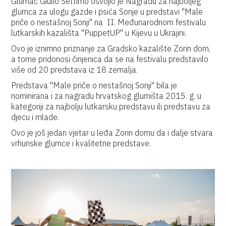
Glumac Giulio Settimo osvojio je Nagradu za najboljeg
glumca za ulogu gazde i psića Sonje u predstavi "Male
priče o nestašnoj Sonji" na II. Međunarodnom festivalu
lutkarskih kazališta "PuppetUP" u Kijevu u Ukrajini.
Ovo je iznimno priznanje za Gradsko kazalište Zorin dom,
a tome pridonosi činjenica da se na festivalu predstavilo
više od 20 predstava iz 18 zemalja.
Predstava "Male priče o nestašnoj Sonji" bila je
nominirana i za nagradu hrvatskog glumišta 2015. g. u
kategoriji za najbolju lutkarsku predstavu ili predstavu za
djecu i mlade.
Ovo je još jedan vjetar u leđa Zorin domu da i dalje stvara
vrhunske glumce i kvalitetne predstave.