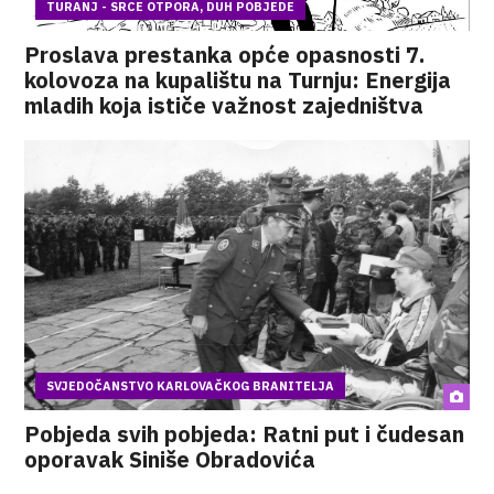
TURANJ - SRCE OTPORA, DUH POBJEDE
Proslava prestanka opće opasnosti 7.
kolovoza na kupalištu na Turnju: Energija
mladih koja ističe važnost zajedništva
SVJEDOČANSTVO KARLOVAČKOG BRANITELJA
Pobjeda svih pobjeda: Ratni put i čudesan
oporavak Siniše Obradovića