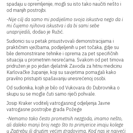
spadaju u opremljenije, mogli su isto tako naučiti nešto i
od manjih postrojbi.
-
Nije cilj da samo mi podijelimo svoja iskustva nego da i
mi čujemo njihova iskustva i da bi sami sebe
unaprijedili,
dodao je Ružić.
Sudionici su u petak prisustvovali demonstracijama i
praktičnim vježbama, podijeljenih u pet točaka, gdje su
bile demonstrirane tehnike i oprema za pet specifičnih
situacija u prometnim nesrećama. Svakom od pet timova
pridružen je po jedan djelatnik Zavoda za hitnu medicinu
Karlovačke županije, koji su savjetima pomagali kako
pravilno pristupiti spašavanju unesrećenoj osobi.
Od sudionika, kojih je bilo od Vukovara do Dubrovnika o
skupu su se mogle čuti samo riječi pohvale.
Josip Kraker voditelj vatrogasnog odjeljenja Javne
vatrogasne postrojbe grada Požege
-
Nemamo tako često prometnih nezgoda, imamo nešto,
ali daleko manji broj nego što to primjerice imaju kolege
u Zagrebu ili drugim većim gradovima. Kod nas je najveći