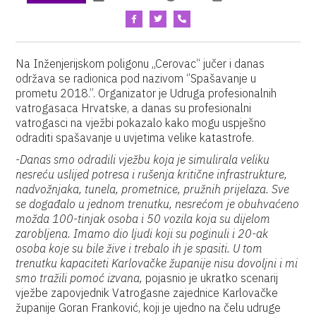
Na Inženjerijskom poligonu „Cerovac“ jučer i danas
održava se radionica pod nazivom ‘’Spašavanje u
prometu 2018.’’. Organizator je Udruga profesionalnih
vatrogasaca Hrvatske, a danas su profesionalni
vatrogasci na vježbi pokazalo kako mogu uspješno
odraditi spašavanje u uvjetima velike katastrofe.
-Danas smo odradili vježbu koja je simulirala veliku
nesreću uslijed potresa i rušenja kritične infrastrukture,
nadvožnjaka, tunela, prometnice, pružnih prijelaza. Sve
se događalo u jednom trenutku, nesrećom je obuhvaćeno
možda 100-tinjak osoba i 50 vozila koja su dijelom
zarobljena. Imamo dio ljudi koji su poginuli i 20-ak
osoba koje su bile žive i trebalo ih je spasiti. U tom
trenutku kapaciteti Karlovačke županije nisu dovoljni i mi
smo tražili pomoć izvana,
pojasnio je ukratko scenarij
vježbe zapovjednik Vatrogasne zajednice Karlovačke
županije Goran Franković, koji je ujedno na čelu udruge