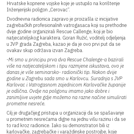
Hrvatske kopnene vojske koje je ustupilo na korištenje
Inženjerijski poligon „Cerovac“.
Dvodnevna radionica zapravo je proizašla iz inicijative
zagrebačkih profesionalnih vatrogasaca koji su prethodne
dvije godine organizirali Rescue Callenge, koji je bio
natjecateljskog karaktera. Goran Ružić, voditelj odjeljenja
u JVP grada Zagreba, kazao je da je ovo prvi put da se
ovakav skup održava izvan Zagreba.
-
Mi smo u principu prva dva Rescue Chalenge-a bazirali
više na natjecateljskom i tipu razmjene iskustava, ovo je
danas je više seminarsko- radionički tip. Nakon dvije
godine u Zagrebu sada smo u Karlovcu. Suradnja s JVP
Karlovac i Vatrogasnom zajednicom Karlovačke županije
je odlična. Ovdje na poligonu imamo jako dobre i
zanimljive uvjete gdje možemo na razne načine simulirati
prometne nesreće.
Cilj je drugačijeg pristupa u organizaciji da se spašavanje
u prometnim nesrećama digne na jednu višu razinu i da se
to rad kroz radionice. Iako su demonstratori bili iz
karlovačke, zagrebačke i varaždinske postrojbe, koje