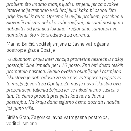
problem što imamo manje ljudi u smjeni, jer za ovakve
intervencije trebamo veći broj ljudi kako bi osobu čim
prije izvukli iz auta. Oprema je uvijek problem, posebno u
Slavoniji mi smo nekako zaboravljani, ali sami nastojimo
nabaviti i od jedinica lokalne i regionalne samouprave
namaknuti što više sredstava za opremu.
Marino Brnčić, voditelj smjene iz Javne vatrogasne
postrojbe grada Opatije
-
U ukupnom broju intervencija prometne nesreće u našoj
postrojbi čine između pet i 10 posto. Zna biti dosta teških
prometnih nesreća. Svako ovakvo okupljanje i razmjena
iskustava je dobrodošlo za sve nas vatrogasce pogotovo
to mogu govoriti za Opatiju. Za nas je novo iskustvo ova
prezentacija taljenja željeza jer se nikad nismo susreli s
tim. To ćemo probati prenijeti i kod nas u Javnu
postrojbu. Na kraju dana sigurno ćemo doznati i naučiti
još puno više.
Siniša Grah, Zagorska javna vatrogasna postrojba,
voditelj smjene