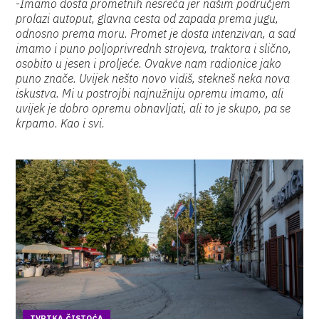
-
Imamo dosta prometnih nesreća jer našim područjem
prolazi autoput, glavna cesta od zapada prema jugu,
odnosno prema moru. Promet je dosta intenzivan, a sad
imamo i puno poljoprivrednh strojeva, traktora i slično,
osobito u jesen i proljeće. Ovakve nam radionice jako
puno znače. Uvijek nešto novo vidiš, stekneš neka nova
iskustva. Mi u postrojbi najnužniju opremu imamo, ali
uvijek je dobro opremu obnavljati, ali to je skupo, pa se
krpamo. Kao i svi.
TVRTKA ČISTOĆA