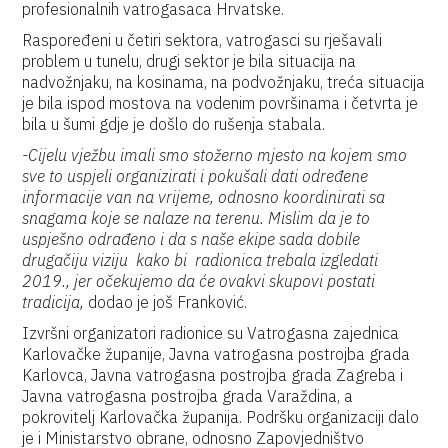
profesionalnih vatrogasaca Hrvatske.
Raspoređeni u četiri sektora, vatrogasci su rješavali
problem u tunelu, drugi sektor je bila situacija na
nadvožnjaku, na kosinama, na podvožnjaku, treća situacija
je bila ispod mostova na vodenim površinama i četvrta je
bila u šumi gdje je došlo do rušenja stabala.
-Cijelu vježbu imali smo stožerno mjesto na kojem smo
sve to uspjeli organizirati i pokušali dati određene
informacije van na vrijeme, odnosno koordinirati sa
snagama koje se nalaze na terenu. Mislim da je to
uspješno odrađeno i da s naše ekipe sada dobile
drugačiju viziju kako bi radionica trebala izgledati
2019., jer očekujemo da će ovakvi skupovi postati
tradicija,
dodao je još Franković.
Izvršni organizatori radionice su Vatrogasna zajednica
Karlovačke županije, Javna vatrogasna postrojba grada
Karlovca, Javna vatrogasna postrojba grada Zagreba i
Javna vatrogasna postrojba grada Varaždina, a
pokrovitelj Karlovačka županija. Podršku organizaciji dalo
je i Ministarstvo obrane, odnosno Zapovjedništvo