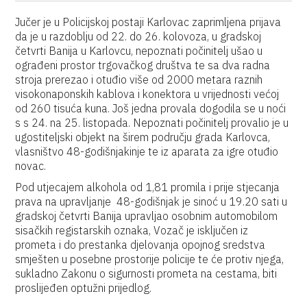
Jučer je u Policijskoj postaji Karlovac zaprimljena prijava
da je u razdoblju od 22. do 26. kolovoza, u gradskoj
četvrti Banija u Karlovcu, nepoznati počinitelj ušao u
ograđeni prostor trgovačkog društva te sa dva radna
stroja prerezao i otuđio više od 2000 metara raznih
visokonaponskih kablova i konektora u vrijednosti većoj
od 260 tisuća kuna. Još jedna provala dogodila se u noći
s s 24. na 25. listopada. Nepoznati počinitelj provalio je u
ugostiteljski objekt na širem području grada Karlovca,
vlasništvo 48-godišnjakinje te iz aparata za igre otuđio
novac.
Pod utjecajem alkohola od 1,81 promila i prije stjecanja
prava na upravljanje 48-godišnjak je sinoć u 19.20 sati u
gradskoj četvrti Banija upravljao osobnim automobilom
sisačkih registarskih oznaka, Vozač je isključen iz
prometa i do prestanka djelovanja opojnog sredstva
smješten u posebne prostorije policije te će protiv njega,
sukladno Zakonu o sigurnosti prometa na cestama, biti
proslijeđen optužni prijedlog.