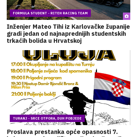
FORMULA STUDENT - RITEH RACING TEAM
Inženjer Mateo Tihi iz Karlovačke županije
gradi jedan od najnaprednijih studentskih
trkaćih bolida u Hrvatskoj
TURANJ - SRCE OTPORA, DUH POBJEDE
Proslava prestanka opće opasnosti 7.