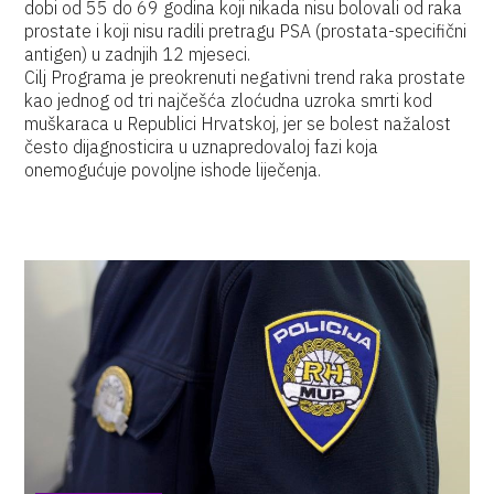
dobi od 55 do 69 godina koji nikada nisu bolovali od raka
prostate i koji nisu radili pretragu PSA (prostata-specifični
antigen) u zadnjih 12 mjeseci.
Cilj Programa je preokrenuti negativni trend raka prostate
kao jednog od tri najčešća zloćudna uzroka smrti kod
muškaraca u Republici Hrvatskoj, jer se bolest nažalost
često dijagnosticira u uznapredovaloj fazi koja
onemogućuje povoljne ishode liječenja.