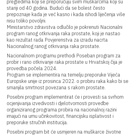
pregledima koji se preporučuju svim muškarcima koji su
stariji od 40 godina. Budući da se bolest često
prepoznaje kada je već kasno i kada ishodi liječenja više
nisu toliko povoljni.
Ministarstvo zdravstva odlučilo je pokrenuti Nacionalni
program ranog otkrivanja raka prostate, koji je nastao
kao rezultat rada Povjerenstva za izradu nacrta
Nacionalnog ranog otkrivanja raka prostate.
Nacionalnom programu prethodi Poseban program za
probir i rano otkrivanje raka prostate u Hrvatskoj čija je
provedba počela 2024.
Program se implementira na temelju preporuke Vijeća
Europske unije iz prosinca 2022. o probiru raka kako bi se
smanjila smrtnost povezana s rakom prostate.
Posebni program implementirat će i provesti sa svrhom
ocjenjivanja izvedivosti i djelotvornosti provedbe
organiziranog programa probira na nacionalnoj razini
imajući na umu učinkovitost, financijsku isplativost i
preporuke stručnih institucija.
Posebni program bit će usmjeren na muškarce životne