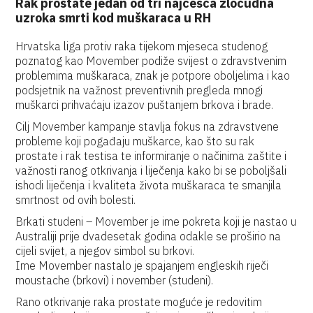
Rak prostate jedan od tri najčešća zloćudna
uzroka smrti kod muškaraca u RH
Hrvatska liga protiv raka tijekom mjeseca studenog
poznatog kao Movember podiže svijest o zdravstvenim
problemima muškaraca, znak je potpore oboljelima i kao
podsjetnik na važnost preventivnih pregleda mnogi
muškarci prihvaćaju izazov puštanjem brkova i brade.
Cilj Movember kampanje stavlja fokus na zdravstvene
probleme koji pogađaju muškarce, kao što su rak
prostate i rak testisa te informiranje o načinima zaštite i
važnosti ranog otkrivanja i liječenja kako bi se poboljšali
ishodi liječenja i kvaliteta života muškaraca te smanjila
smrtnost od ovih bolesti.
Brkati studeni – Movember je ime pokreta koji je nastao u
Australiji prije dvadesetak godina odakle se proširio na
cijeli svijet, a njegov simbol su brkovi.
Ime Movember nastalo je spajanjem engleskih riječi
moustache (brkovi) i november (studeni).
Rano otkrivanje raka prostate moguće je redovitim