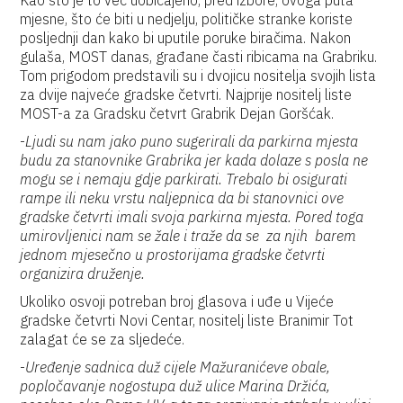
Kao što je to već uobičajeno, pred izbore, ovoga puta
mjesne, što će biti u nedjelju, političke stranke koriste
posljednji dan kako bi uputile poruke biračima. Nakon
gulaša, MOST danas, građane časti ribicama na Grabriku.
Tom prigodom predstavili su i dvojicu nositelja svojih lista
za dvije najveće gradske četvrti. Najprije nositelj liste
MOST-a za Gradsku četvrt Grabrik Dejan Goršćak.
-
Ljudi su nam jako puno sugerirali da parkirna mjesta
budu za stanovnike Grabrika jer kada dolaze s posla ne
mogu se i nemaju gdje parkirati. Trebalo bi osigurati
rampe ili neku vrstu naljepnica da bi stanovnici ove
gradske četvrti imali svoja parkirna mjesta. Pored toga
umirovljenici nam se žale i traže da se za njih barem
jednom mjesečno u prostorijama gradske četvrti
organizira druženje.
Ukoliko osvoji potreban broj glasova i uđe u Vijeće
gradske četvrti Novi Centar, nositelj liste Branimir Tot
zalagat će se za sljedeće.
-
Uređenje sadnica duž cijele Mažuranićeve obale,
popločavanje nogostupa duž ulice Marina Držića,