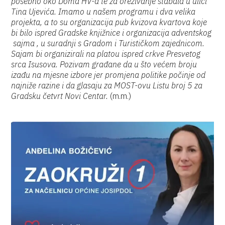
posebno oko Doma HV-a te za orezivanje stabala u ulici
Tina Ujevića. Imamo u našem programu i dva velika
projekta, a to su organizacija pub kvizova kvartova koje
bi bilo ispred Gradske knjižnice i organizacija adventskog
sajma , u suradnji s Gradom i Turističkom zajednicom.
Sajam bi organizirali na platou ispred crkve Presvetog
srca Isusova. Pozivam građane da u što većem broju
izađu na mjesne izbore jer promjena politike počinje od
najniže razine i da glasaju za MOST-ovu Listu broj 5 za
Gradsku četvrt Novi Centar.
(m.m.)