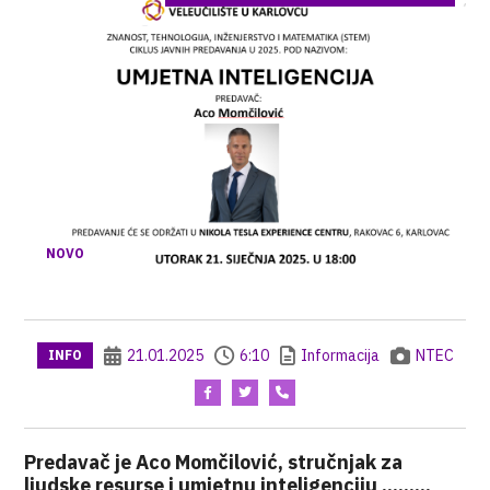
NOVO
21.01.2025
6:10
Informacija
NTEC
INFO
Predavač je Aco Momčilović, stručnjak za
ljudske resurse i umjetnu inteligenciju .........