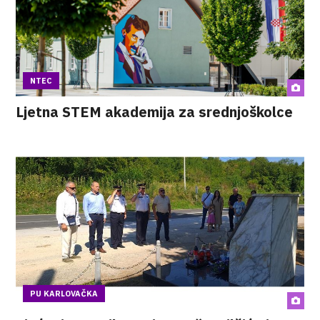
NTEC
Ljetna STEM akademija za srednjoškolce
PU KARLOVAČKA