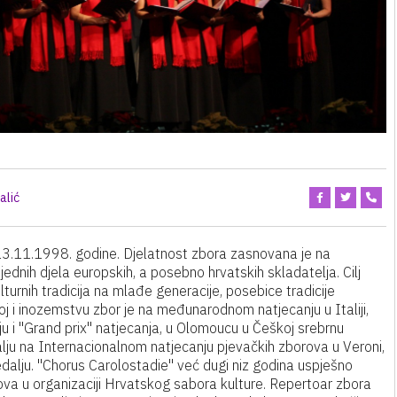
alić
13.11.1998. godine. Djelatnost zbora zasnovana je na
jednih djela europskih, a posebno hrvatskih skladatelja. Cilj
turnih tradicija na mlađe generacije, posebice tradicije
j i inozemstvu zbor je na međunarodnom natjecanju u Italiji,
 i "Grand prix" natjecanja, u Olomoucu u Češkoj srebrnu
ju na Internacionalnom natjecanju pjevačkih zborova u Veroni,
dalju. "Chorus Carolostadie" već dugi niz godina uspješno
ova u organizaciji Hrvatskog sabora kulture. Repertoar zbora