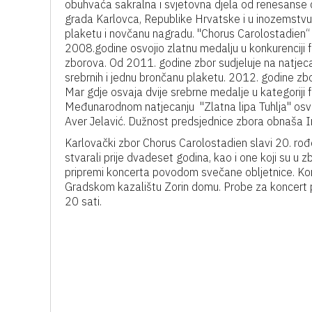
obuhvaća sakralna i svjetovna djela od renesanse 
grada Karlovca, Republike Hrvatske i u inozemstv
plaketu i novčanu nagradu. "Chorus Carolostadien“ 
2008.godine osvojio zlatnu medalju u konkurenciji f
zborova. Od 2011. godine zbor sudjeluje na natjec
srebrnih i jednu brončanu plaketu. 2012. godine z
Mar gdje osvaja dvije srebrne medalje u kategoriji 
Međunarodnom natjecanju "Zlatna lipa Tuhlja" osvaj
Aver Jelavić. Dužnost predsjednice zbora obnaša Ir
Karlovački zbor Chorus Carolostadien slavi 20. rođe
stvarali prije dvadeset godina, kao i one koji su u z
pripremi koncerta povodom svečane obljetnice. Ko
Gradskom kazalištu Zorin domu. Probe za koncert p
20 sati.