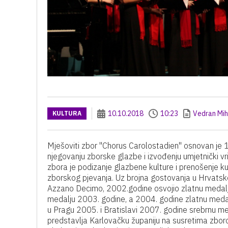
10.10.2018
10:23
Vedran Mih
KULTURA
Mješoviti zbor "Chorus Carolostadien" osnovan je 
njegovanju zborske glazbe i izvođenju umjetnički vri
zbora je podizanje glazbene kulture i prenošenje kul
zborskog pjevanja. Uz brojna gostovanja u Hrvatsko
Azzano Decimo, 2002.godine osvojio zlatnu medalju
medalju 2003. godine, a 2004. godine zlatnu medal
u Pragu 2005. i Bratislavi 2007. godine srebrnu me
predstavlja Karlovačku županiju na susretima zbor