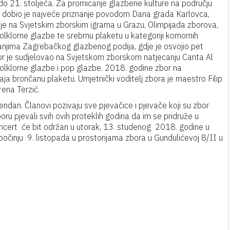
do 21. stoljeća. Za promicanje glazbene kulture na području
u dobio je najveće priznanje povodom Dana grada Karlovca,
je na Svjetskim zborskim igrama u Grazu, Olimpijada zborova,
olklorne glazbe te srebrnu plaketu u kategoriji komornih
anjima Zagrebačkog glazbenog podija, gdje je osvojio pet
bor je sudjelovao na Svjetskom zborskom natjecanju Canta Al
folklorne glazbe i pop glazbe. 2018. godine zbor na
a brončanu plaketu. Umjetnički voditelj zbora je maestro Filip
ena Terzić.
ndan. Članovi pozivaju sve pjevačice i pjevače koji su zbor
boru pjevali svih ovih proteklih godina da im se pridruže u
ncert će bit održan u utorak, 13. studenog 2018. godine u
očinju 9. listopada u prostorijama zbora u Gundulićevoj 8/II u