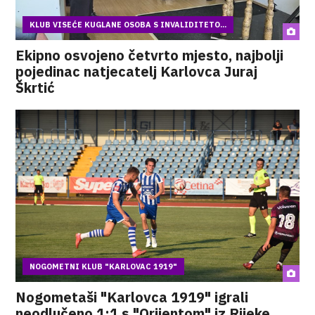
KLUB VISEĆE KUGLANE OSOBA S INVALIDITETO...
Ekipno osvojeno četvrto mjesto, najbolji
pojedinac natjecatelj Karlovca Juraj
Škrtić
NOGOMETNI KLUB "KARLOVAC 1919"
Nogometaši "Karlovca 1919" igrali
neodlučeno 1:1 s "Orijentom" iz Rijeke