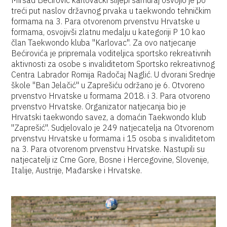
Mirsad Bećirović karlovački slijepi samuraj osvojio je po
treći put naslov državnog prvaka u taekwondo tehničkim
formama na 3. Para otvorenom prvenstvu Hrvatske u
formama, osvojivši zlatnu medalju u kategoriji P 10 kao
član Taekwondo kluba "Karlovac". Za ovo natjecanje
Bećirovića je pripremala voditeljica sportsko rekreativnih
aktivnosti za osobe s invaliditetom Sportsko rekreativnog
Centra Labrador Romija Radočaj Naglić. U dvorani Srednje
škole "Ban Jelačić" u Zaprešiću održano je 6. Otvoreno
prvenstvo Hrvatske u formama 2018. i 3. Para otvoreno
prvenstvo Hrvatske. Organizator natjecanja bio je
Hrvatski taekwondo savez, a domaćin Taekwondo klub
"Zaprešić". Sudjelovalo je 249 natjecatelja na Otvorenom
prvenstvu Hrvatske u formama i 15 osoba s invaliditetom
na 3. Para otvorenom prvenstvu Hrvatske. Nastupili su
natjecatelji iz Crne Gore, Bosne i Hercegovine, Slovenije,
Italije, Austrije, Mađarske i Hrvatske.