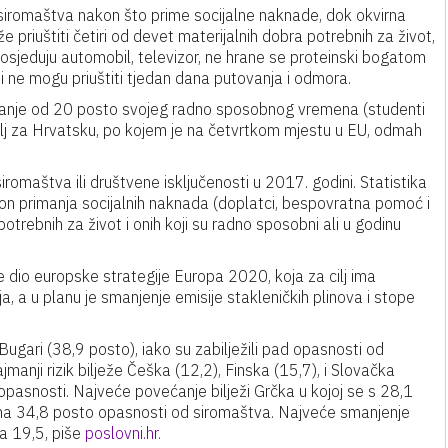
 siromaštva nakon što prime socijalne naknade, dok okvirna
 priuštiti četiri od devet materijalnih dobra potrebnih za život,
osjeduju automobil, televizor, ne hrane se proteinski bogatom
i ne mogu priuštiti tjedan dana putovanja i odmora.
i manje od 20 posto svojeg radno sposobnog vremena (studenti
atelj za Hrvatsku, po kojem je na četvrtkom mjestu u EU, odmah
 siromaštva ili društvene isključenosti u 2017. godini. Statistika
kon primanja socijalnih naknada (doplatci, bespovratna pomoć i
 potrebnih za život i onih koji su radno sposobni ali u godinu
e dio europske strategije Europa 2020, koja za cilj ima
, a u planu je smanjenje emisije stakleničkih plinova i stope
Bugari (38,9 posto), iako su zabilježili pad opasnosti od
jmanji rizik bilježe Češka (12,2), Finska (15,7), i Slovačka
 opasnosti. Najveće povećanje bilježi Grčka u kojoj se s 28,1
 na 34,8 posto opasnosti od siromaštva. Najveće smanjenje
na 19,5, piše
poslovni.hr.