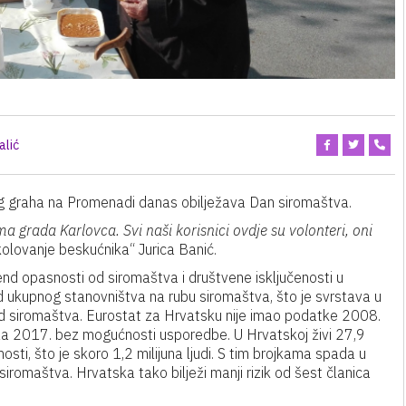
alić
 graha na Promenadi danas obilježava Dan siromaštva.
a grada Karlovca. Svi naši korisnici ovdje su volonteri, oni
kolovanje beskućnika“ Jurica Banić.
rend opasnosti od siromaštva i društvene isključenosti u
 ukupnog stanovništva na rubu siromaštva, što je svrstava u
od siromaštva. Eurostat za Hrvatsku nije imao podatke 2008.
 za 2017. bez mogućnosti usporedbe. U Hrvatskoj živi 27,9
nosti, što je skoro 1,2 milijuna ljudi. S tim brojkama spada u
romaštva. Hrvatska tako bilježi manji rizik od šest članica