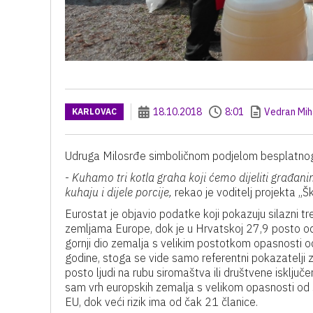
18.10.2018
8:01
Vedran Mih
KARLOVAC
Udruga Milosrđe simboličnom podjelom besplatnog
-
Kuhamo tri kotla graha koji ćemo dijeliti građanim
kuhaju i dijele porcije,
rekao je voditelj projekta „Š
Eurostat je objavio podatke koji pokazuju silazni t
zemljama Europe, dok je u Hrvatskoj 27,9 posto od
gornji dio zemalja s velikim postotkom opasnosti 
godine, stoga se vide samo referentni pokazatelji
posto ljudi na rubu siromaštva ili društvene isključe
sam vrh europskih zemalja s velikom opasnosti od si
EU, dok veći rizik ima od čak 21 članice.