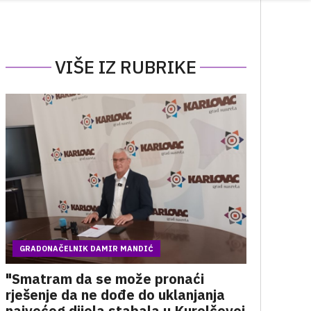
VIŠE IZ RUBRIKE
GRADONAČELNIK DAMIR MANDIĆ
"Smatram da se može pronaći
rješenje da ne dođe do uklanjanja
najvećeg dijela stabala u Kurelčevoj