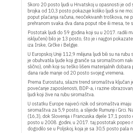
Skoro 20 posto ljudi u Hrvatskoj u opasnosti je od
brojka od 10,3 posto pokazuje koliko ljudi si ne može
poput plaćanja računa, neočekivanih troškova, ne p
prehranom svaka dva dana poput ribe ili mesa, te s
Postotak ljudi do 59 godina koji su u 2017. radil
isključeni) bilo je 13 posto, što je i najgori pokaz
iza Irske, Grčke i Belgije.
U Europskoj Uniji 112,9 milijuna ljudi bili su na rubu
je obuhvatila ljude koji graniče sa siromaštvom na
slično), onih koji su teško lišeni materijalnih dobara
dana rade manje od 20 posto svojeg vremena.
Prema Eurostatu, silazni trend siromaštva ključan j
povećanje zaposlenosti, BDP-a, i razine obrazovanja
ljudi koji žive na rubu siromaštva.
U ostatku Europe najveći rizik od siromaštva imaju 
siromaštva za 5,9 posto, a slijede Rumunji i Grci. Na
(16,3), dok Slovenija i Francuska dijele 17,1 posto
posto u 2008. godini, u 2017. taj postotak popeo
dogodilo se u Poljskoj, koja je sa 30,5 posto pala 