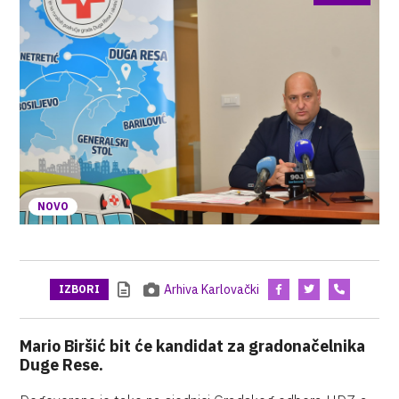
NOVO
Arhiva Karlovački
IZBORI
Mario Biršić bit će kandidat za gradonačelnika
Duge Rese.