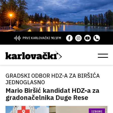
PRVI KARLOVAČKI 90.1FM
GRADSKI ODBOR HDZ-A ZA BIRŠIĆA
JEDNOGLASNO
Mario Biršić kandidat HDZ-a za
gradonačelnika Duge Rese
IZBORI