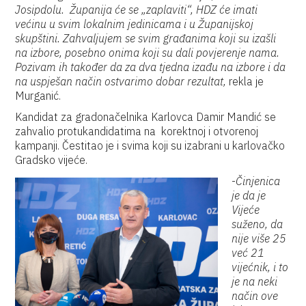
Josipdolu. Županija će se „zaplaviti“, HDZ će imati
većinu u svim lokalnim jedinicama i u Županijskoj
skupštini. Zahvaljujem se svim građanima koji su izašli
na izbore, posebno onima koji su dali povjerenje nama.
Pozivam ih također da za dva tjedna izađu na izbore i da
na uspješan način ostvarimo dobar rezultat,
rekla je
Murganić.
Kandidat za gradonačelnika Karlovca Damir Mandić se
zahvalio protukandidatima na korektnoj i otvorenoj
kampanji. Čestitao je i svima koji su izabrani u karlovačko
Gradsko vijeće.
-
Činjenica
je da je
Vijeće
suženo, da
nije više 25
već 21
vijećnik, i to
je na neki
način ove