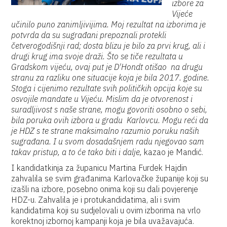
izbore za
Vijeće
učinilo puno zanimljivijima. Moj rezultat na izborima je
potvrda da su sugrađani prepoznali protekli
četverogodišnji rad; dosta blizu je bilo za prvi krug, ali i
drugi krug ima svoje draži. Što se tiče rezultata u
Gradskom vijeću, ovaj put je D'Hondt otišao na drugu
stranu za razliku one situacije koja je bila 2017. godine.
Stoga i cijenimo rezultate svih političkih opcija koje su
osvojile mandate u Vijeću. Mislim da je otvorenost i
suradljivost s naše strane, mogu govoriti osobno o sebi,
bila poruka ovih izbora u gradu Karlovcu. Mogu reći da
je HDZ s te strane maksimalno razumio poruku naših
sugrađana. I u svom dosadašnjem radu njegovao sam
takav pristup, a to će tako biti i dalje,
kazao je Mandić.
I kandidatkinja za županicu Martina Furdek Hajdin
zahvalila se svim građanima Karlovačke županije koji su
izašli na izbore, posebno onima koji su dali povjerenje
HDZ-u. Zahvalila je i protukandidatima, ali i svim
kandidatima koji su sudjelovali u ovim izborima na vrlo
korektnoj izbornoj kampanji koja je bila uvažavajuća.