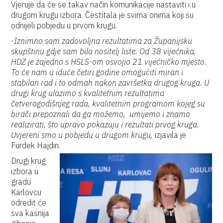
Vjeruje da će se takav način komunikacije nastaviti i u
drugom krugu izbora. Čestitala je svima onima koji su
odnijeli pobjedu u prvom krugu.
-
Iznimno sam zadovoljna rezultatima za Županijsku
skupštinu gdje sam bila nositelj liste. Od 38 vijećnika,
HDZ je zajedno s HSLS-om osvojio 21 vijećničko mjesto.
To će nam u iduće četiri godine omogućiti miran i
stabilan rad i to odmah nakon završetka drugog kruga. U
drugi krug ulazimo s kvalitetnim rezultatima
četverogodišnjeg rada, kvalitetnim programom kojeg su
birači prepoznali da ga možemo, umijemo i znamo
realizirati, što upravo pokazuju i rezultati prvog kruga.
Uvjereni smo u pobjedu u drugom krugu,
izjavila je
Furdek Hajdin.
Drugi krug
izbora u
gradu
Karlovcu
odredit će
sva kasnija