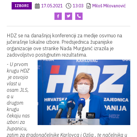
17.05.2021
13:03
Miloš Milovanović
IZBORI
HDZ se na današnjoj konferenciji za medije osvrnuo na
jučerašnje lokalne izbore. Predsjednica županijske
organizacije ove stranke Nada Murganić izrazila je
zadovoljstvo postignutim rezultatima.
-
U prvom
krugu HDZ
je osvojio
vlast u
osam JLS,
a u
drugom
krugu
čekaju nas
izbori za
županicu,
zatim za gradonačelnike Karlovca i Ozlja , te načelnika u