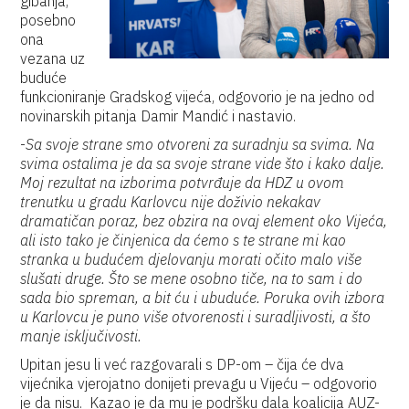
gibanja,
posebno
ona
vezana uz
buduće
funkcioniranje Gradskog vijeća, odgovorio je na jedno od
novinarskih pitanja Damir Mandić i nastavio.
-
Sa svoje strane smo otvoreni za suradnju sa svima. Na
svima ostalima je da sa svoje strane vide što i kako dalje.
Moj rezultat na izborima potvrđuje da HDZ u ovom
trenutku u gradu Karlovcu nije doživio nekakav
dramatičan poraz, bez obzira na ovaj element oko Vijeća,
ali isto tako je činjenica da ćemo s te strane mi kao
stranka u budućem djelovanju morati očito malo više
slušati druge. Što se mene osobno tiče, na to sam i do
sada bio spreman, a bit ću i ubuduće. Poruka ovih izbora
u Karlovcu je puno više otvorenosti i suradljivosti, a što
manje isključivosti.
Upitan jesu li već razgovarali s DP-om – čija će dva
vijećnika vjerojatno donijeti prevagu u Vijeću – odgovorio
je da nisu. Kazao je da mu je podršku dala koalicija AUZ-