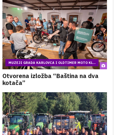
MUZEJI GRADA KARLOVCA I OLDTIMER MOTO KL...
Otvorena izložba “Baština na dva
kotača”