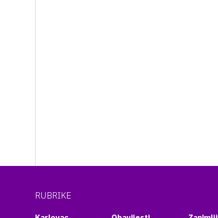
RUBRIKE
Karlovac
Obavijesti
Zanimlji