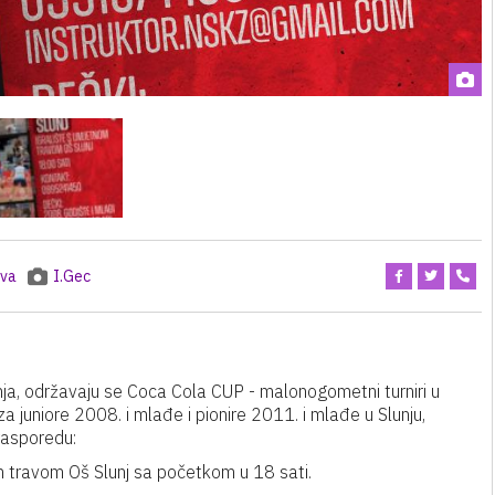
ava
I.Gec
vnja, održavaju se Coca Cola CUP - malonogometni turniri u
a juniore 2008. i mlađe i pionire 2011. i mlađe u Slunju,
 rasporedu:
 travom Oš Slunj sa početkom u 18 sati.