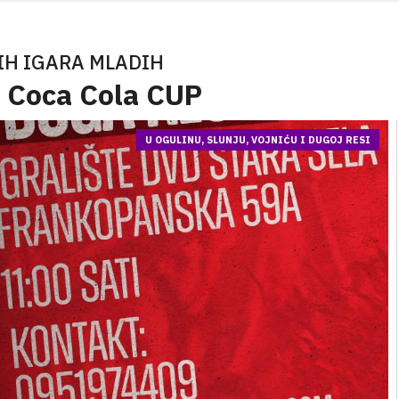
IH IGARA MLADIH
- Coca Cola CUP
U OGULINU, SLUNJU, VOJNIĆU I DUGOJ RESI