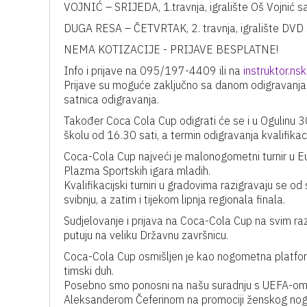
VOJNIĆ – SRIJEDA, 1.travnja, igralište Oš Vojnić s
DUGA RESA – ČETVRTAK, 2. travnja, igralište DVD 
NEMA KOTIZACIJE - PRIJAVE BESPLATNE!
Info i prijave na 095/197-4409 ili na
instruktor.n
Prijave su moguće zaključno sa danom odigravanja p
satnica odigravanja.
Također Coca Cola Cup odigrati će se i u Ogulinu 3
školu od 16.30 sati, a termin odigravanja kvalifikac
Coca-Cola Cup najveći je malonogometni turnir u Eu
Plazma Sportskih igara mladih.
Kvalifikacijski turniri u gradovima razigravaju se od
svibnju, a zatim i tijekom lipnja regionala finala.
Sudjelovanje i prijava na Coca-Cola Cup na svim raz
putuju na veliku Državnu završnicu.
Coca-Cola Cup osmišljen je kao nogometna platforma 
timski duh.
Posebno smo ponosni na našu suradnju s UEFA-om 
Aleksanderom Čeferinom na promociji ženskog no