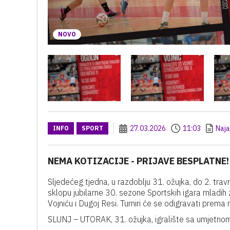
NOVO
27.03.2026
11:03
Naj
INFO
SPORT
NEMA KOTIZACIJE - PRIJAVE BESPLATNE!
Sljedećeg tjedna, u razdoblju 31. ožujka, do 2. tra
sklopu jubilarne 30. sezone Sportskih igara mladih z
Vojniću i Dugoj Resi. Turniri će se odigravati prema
SLUNJ – UTORAK, 31. ožujka, igralište sa umjetnom