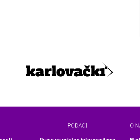
PODACI
O 
vosti
Pravo na pristup informacijama
Mar