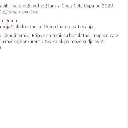
ladih i malonogometnog turnira Coca-Cola Cupa od 2020.
eg broja djevojčica.
nom gradu
racija/1
ili direktno kod koordinatora natjecanja.
 lokaciji turnira. Prijave na turnir su besplatne i moguće za 2
8 u muškoj konkurenciji. Svaka ekipa može sudjelovati
.