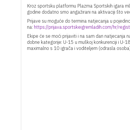
Kroz sportsku platformu Plazma Sportskih igara m
godine dodatno smo angažirani na aktivaciji što već
Prijave su moguće do termina natjecanja u pojedi
na:
https://prijava.sportskeigremladih.com/hr/regist
Ekipe će se moći prijaviti i na sam dan natjecanja na
dobne kategorije: U-15 u muškoj konkurenciji i U-1
maximalno s 10 igrača i voditeljem (odrasla osoba)