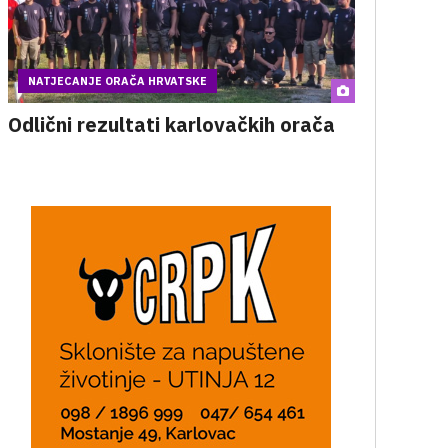
NATJECANJE ORAČA HRVATSKE
Odlični rezultati karlovačkih orača