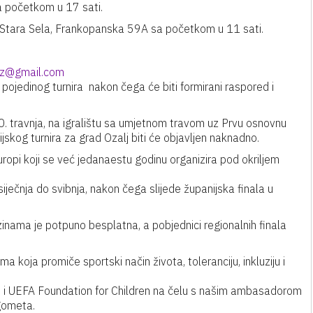
a početkom u 17 sati.
Stara Sela, Frankopanska 59A sa početkom u 11 sati.
skz@gmail.com
ojedinog turnira nakon čega će biti formirani raspored i
0. travnja, na igralištu sa umjetnom travom uz Prvu osnovnu
ijskog turnira za grad Ozalj biti će objavljen naknadno.
ropi koji se već jedanaestu godinu organizira pod okriljem
 siječnja do svibnja, nakon čega slijede županijska finala u
inama je potpuno besplatna, a pobjednici regionalnih finala
koja promiče sportski način života, toleranciju, inkluziju i
i UEFA Foundation for Children na čelu s našim ambasadorom
gometa.