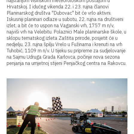
najstarijom visinskom meteorološkom postajom u
Hrvatskoj. I idućeg vikenda 22. i 23. rujna članovi
Planinarskog društva "Dubovac" bit će vrlo aktivni.
Iskusniji planinari odlaze u subotu, 22. rujna na društveni
izlet, a bit će to uspon na Vaganski vrh, 1757 m n/v,
najviši vrh na Velebitu. Polaznici Male planinarske škole, u
sklopu tematskog izleta Zaštita prirode, posjetit će u
nedjelju, 23. rujna špilju Vrelo u Fužinama i krenuti na vrh
Tuhobić, 1109 m n/v. U tijeku su pripreme za sudjelovanje
na Sajmu Udruga Grada Karlovca, počinje nova sezona
penjanja na umjetnoj stijeni Penjačkog centra na Rakovcu.