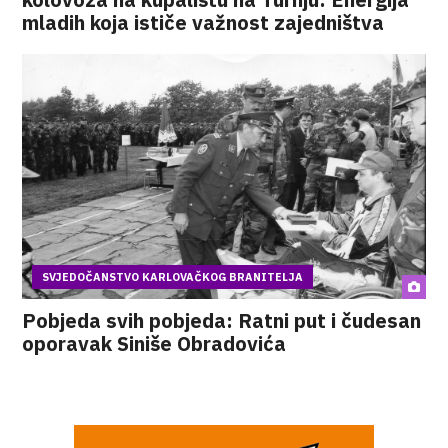
mladih koja ističe važnost zajedništva
SVJEDOČANSTVO KARLOVAČKOG BRANITELJA
Pobjeda svih pobjeda: Ratni put i čudesan
oporavak Siniše Obradovića