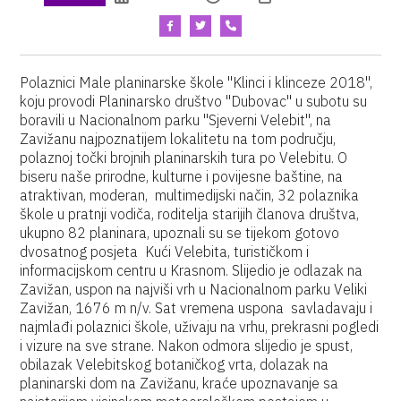
Polaznici Male planinarske škole "Klinci i klinceze 2018",
koju provodi Planinarsko društvo "Dubovac" u subotu su
boravili u Nacionalnom parku "Sjeverni Velebit", na
Zavižanu najpoznatijem lokalitetu na tom području,
polaznoj točki brojnih planinarskih tura po Velebitu. O
biseru naše prirodne, kulturne i povijesne baštine, na
atraktivan, moderan, multimedijski način, 32 polaznika
škole u pratnji vodiča, roditelja starijih članova društva,
ukupno 82 planinara, upoznali su se tijekom gotovo
dvosatnog posjeta Kući Velebita, turističkom i
informacijskom centru u Krasnom. Slijedio je odlazak na
Zavižan, uspon na najviši vrh u Nacionalnom parku Veliki
Zavižan, 1676 m n/v. Sat vremena uspona savladavaju i
najmlađi polaznici škole, uživaju na vrhu, prekrasni pogledi
i vizure na sve strane. Nakon odmora slijedio je spust,
obilazak Velebitskog botaničkog vrta, dolazak na
planinarski dom na Zavižanu, kraće upoznavanje sa