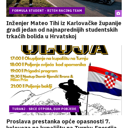
FORMULA STUDENT - RITEH RACING TEAM
Inženjer Mateo Tihi iz Karlovačke županije
gradi jedan od najnaprednijih studentskih
trkaćih bolida u Hrvatskoj
TURANJ - SRCE OTPORA, DUH POBJEDE
Proslava prestanka opće opasnosti 7.
kolovoza na kupalištu na Turnju: Energija