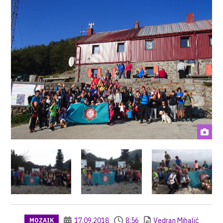
17.09.2018
8:56
Vedran Mihalić
MOZAIK