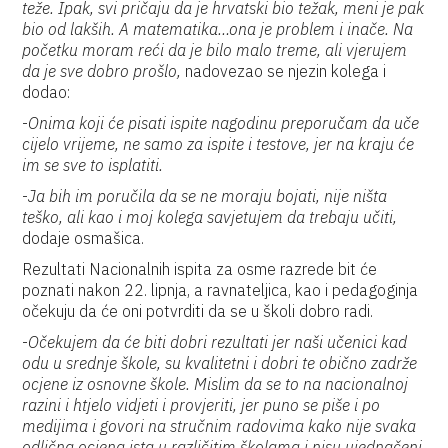
teže. Ipak, svi pričaju da je hrvatski bio težak, meni je pak
bio od lakših. A matematika…ona je problem i inače. Na
početku moram reći da je bilo malo treme, ali vjerujem
da je sve dobro prošlo,
nadovezao se njezin kolega i
dodao:
-
Onima koji će pisati ispite nagodinu preporučam da uče
cijelo vrijeme, ne samo za ispite i testove, jer na kraju će
im se sve to isplatiti.
-
Ja bih im poručila da se ne moraju bojati, nije ništa
teško, ali kao i moj kolega savjetujem da trebaju učiti,
dodaje osmašica.
Rezultati Nacionalnih ispita za osme razrede bit će
poznati nakon 22. lipnja, a ravnateljica, kao i pedagoginja
očekuju da će oni potvrditi da se u školi dobro radi.
-
Očekujem da će biti dobri rezultati jer naši učenici kad
odu u srednje škole, su kvalitetni i dobri te obično zadrže
ocjene iz osnovne škole. Mislim da se to na nacionalnoj
razini i htjelo vidjeti i provjeriti, jer puno se piše i po
medijima i govori na stručnim radovima kako nije svaka
odlična ocjena ista u različitim školama i nisu ujednačeni