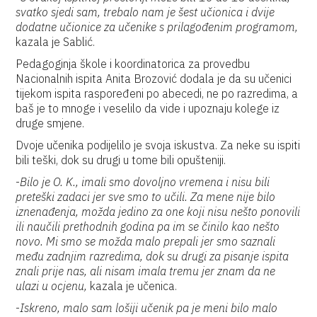
svatko sjedi sam, trebalo nam je šest učionica i dvije
dodatne učionice za učenike s prilagođenim programom,
kazala je Sablić.
Pedagoginja škole i koordinatorica za provedbu
Nacionalnih ispita Anita Brozović dodala je da su učenici
tijekom ispita raspoređeni po abecedi, ne po razredima, a
baš je to mnoge i veselilo da vide i upoznaju kolege iz
druge smjene.
Dvoje učenika podijelilo je svoja iskustva. Za neke su ispiti
bili teški, dok su drugi u tome bili opušteniji.
-
Bilo je O. K., imali smo dovoljno vremena i nisu bili
preteški zadaci jer sve smo to učili. Za mene nije bilo
iznenađenja, možda jedino za one koji nisu nešto ponovili
ili naučili prethodnih godina pa im se činilo kao nešto
novo. Mi smo se možda malo prepali jer smo saznali
među zadnjim razredima, dok su drugi za pisanje ispita
znali prije nas, ali nisam imala tremu jer znam da ne
ulazi u ocjenu,
kazala je učenica.
-
Iskreno, malo sam lošiji učenik pa je meni bilo malo