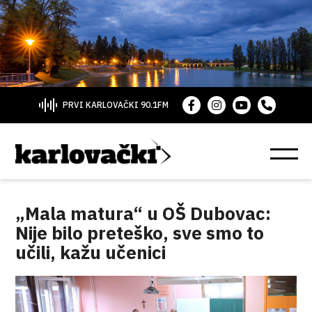
PRVI KARLOVAČKI 90.1FM
„Mala matura“ u OŠ Dubovac:
Nije bilo preteško, sve smo to
učili, kažu učenici