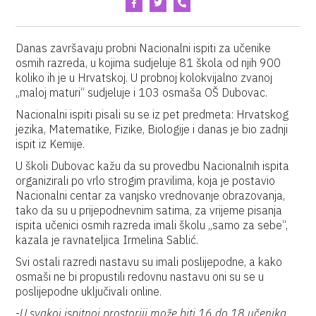
Danas završavaju probni Nacionalni ispiti za učenike
osmih razreda, u kojima sudjeluje 81 škola od njih 900
koliko ih je u Hrvatskoj. U probnoj kolokvijalno zvanoj
„maloj maturi“ sudjeluje i 103 osmaša OŠ Dubovac.
Nacionalni ispiti pisali su se iz pet predmeta: Hrvatskog
jezika, Matematike, Fizike, Biologije i danas je bio zadnji
ispit iz Kemije.
U školi Dubovac kažu da su provedbu Nacionalnih ispita
organizirali po vrlo strogim pravilima, koja je postavio
Nacionalni centar za vanjsko vrednovanje obrazovanja,
tako da su u prijepodnevnim satima, za vrijeme pisanja
ispita učenici osmih razreda imali školu „samo za sebe“,
kazala je ravnateljica Irmelina Sablić.
Svi ostali razredi nastavu su imali poslijepodne, a kako
osmaši ne bi propustili redovnu nastavu oni su se u
poslijepodne uključivali online.
-
U svakoj ispitnoj prostoriji može biti 16 do 18 učenika,