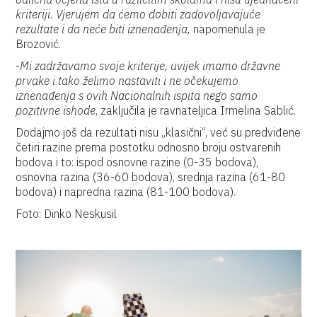
kriteriji. Vjerujem da ćemo dobiti zadovoljavajuće
rezultate i da neće biti iznenađenja,
napomenula je
Brozović.
-
Mi zadržavamo svoje kriterije, uvijek imamo državne
prvake i tako želimo nastaviti i ne očekujemo
iznenađenja s ovih Nacionalnih ispita nego samo
pozitivne ishode
, zaključila je ravnateljica Irmelina Sablić.
Dodajmo još da rezultati nisu „klasični“, već su predviđene
četiri razine prema postotku odnosno broju ostvarenih
bodova i to: ispod osnovne razine (0-35 bodova),
osnovna razina (36-60 bodova), srednja razina (61-80
bodova) i napredna razina (81-100 bodova).
Foto: Dinko Neskusil