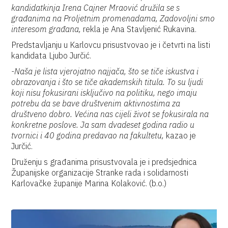
kandidatkinja Irena Cajner Mraović družila se s
građanima na Proljetnim promenadama, Zadovoljni smo
interesom građana,
rekla je Ana Stavljenić Rukavina.
Predstavljanju u Karlovcu prisustvovao je i četvrti na listi
kandidata Ljubo Jurčić.
-Naša je lista vjerojatno najjača, što se tiče iskustva i
obrazovanja i što se tiče akademskih titula. To su ljudi
koji nisu fokusirani isključivo na politiku, nego imaju
potrebu da se bave društvenim aktivnostima za
društveno dobro. Većina nas cijeli život se fokusirala na
konkretne poslove. Ja sam dvadeset godina radio u
tvornici i 40 godina predavao na fakultetu,
kazao je
Jurčić.
Druženju s građanima prisustvovala je i predsjednica
Županijske organizacije Stranke rada i solidarnosti
Karlovačke županije Marina Kolaković. (b.o.)