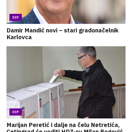
DIP
Damir Mandić novi – stari gradonačelnik
Karlovca
DIP
Marijan Peretić i dalje na čelu Netretića,
Cetingrad će voditi HDZ-ov Milan Bogović,