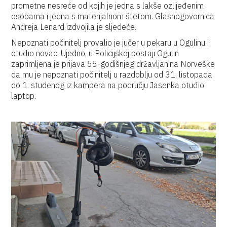
prometne nesreće od kojih je jedna s lakše ozlijeđenim
osobama i jedna s materijalnom štetom. Glasnogovornica
Andreja Lenard izdvojila je sljedeće.
Nepoznati počinitelj provalio je jučer u pekaru u Ogulinu i
otuđio novac. Ujedno, u Policijskoj postaji Ogulin
zaprimljena je prijava 55-godišnjeg državljanina Norveške
da mu je nepoznati počinitelj u razdoblju od 31. listopada
do 1. studenog iz kampera na području Jasenka otuđio
laptop.