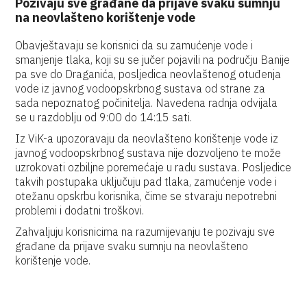
Pozivaju sve građane da prijave svaku sumnju
na neovlašteno korištenje vode
Obavještavaju se korisnici da su zamućenje vode i
smanjenje tlaka, koji su se jučer pojavili na području Banije
pa sve do Draganića, posljedica neovlaštenog otuđenja
vode iz javnog vodoopskrbnog sustava od strane za
sada nepoznatog počinitelja. Navedena radnja odvijala
se u razdoblju od 9:00 do 14:15 sati.
Iz ViK-a upozoravaju da neovlašteno korištenje vode iz
javnog vodoopskrbnog sustava nije dozvoljeno te može
uzrokovati ozbiljne poremećaje u radu sustava. Posljedice
takvih postupaka uključuju pad tlaka, zamućenje vode i
otežanu opskrbu korisnika, čime se stvaraju nepotrebni
problemi i dodatni troškovi.
Zahvaljuju korisnicima na razumijevanju te pozivaju sve
građane da prijave svaku sumnju na neovlašteno
korištenje vode.