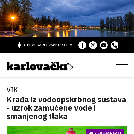
PRVI KARLOVAČKI 90.1FM
VIK
Krađa iz vodoopskrbnog sustava
- uzrok zamućene vode i
smanjenog tlaka
OD 9 DO 14.15 SATI