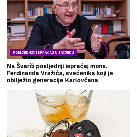
POSLJEDNJI ISPRAĆAJ U SRIJEDU
Na Švarči posljednji ispraćaj mons.
Ferdinanda Vražića, svećenika koji je
obilježio generacije Karlovčana