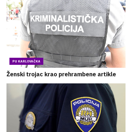
PU KARLOVAČKA
Ženski trojac krao prehrambene artikle