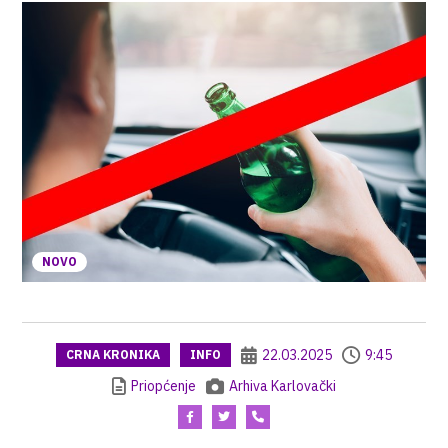
NOVO
22.03.2025
9:45
CRNA KRONIKA
INFO
Priopćenje
Arhiva Karlovački