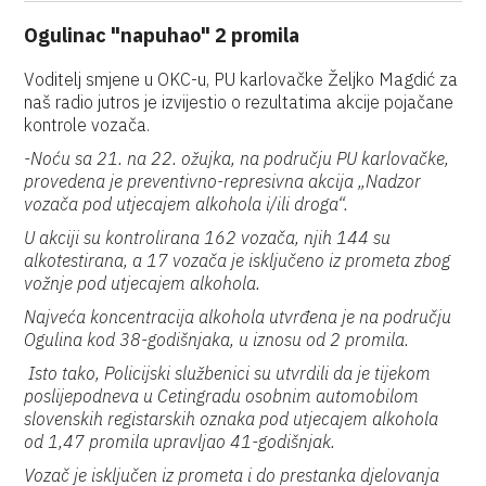
Ogulinac "napuhao" 2 promila
Voditelj smjene u OKC-u, PU karlovačke Željko Magdić za
naš radio jutros je izvijestio o rezultatima akcije pojačane
kontrole vozača.
-Noću sa 21. na 22. ožujka, na području
PU
karlovačke,
provedena je preventivno-represivna akcija „Nadzor
vozača pod utjecajem alkohola i/ili droga“.
U akciji su kontrolirana 162 vozača, njih 144 su
alkotestirana, a 17 vozača je isključeno iz prometa zbog
vožnje pod utjecajem alkohola.
Najveća koncentracija alkohola utvrđena je na području
Ogulina kod 38-godišnjaka, u iznosu od 2 promila.
Isto tako, Policijski službenici su utvrdili da je tijekom
poslijepodneva u Cetingradu osobnim automobilom
slovenskih registarskih oznaka pod utjecajem alkohola
od 1,47 promila upravljao 41-godišnjak.
Vozač je isključen iz prometa i do prestanka djelovanja