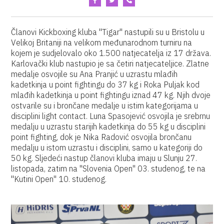
Članovi Kickboxing kluba "Tigar" nastupili su u Bristolu u
Velikoj Britaniji na velikom međunarodnom turniru na
kojem je sudjelovalo oko 1.500 natjecatelja iz 17 država.
Karlovački klub nastupio je sa četiri natjecateljice. Zlatne
medalje osvojile su Ana Pranjić u uzrastu mlađih
kadetkinja u point fightingu do 37 kg i Roka Puljak kod
mlađih kadetkinja u point fightingu iznad 47 kg. Njih dvoje
ostvarile su i brončane medalje u istim kategorijama u
disciplini light contact. Luna Spasojević osvojila je srebrnu
medalju u uzrastu starijih kadetkinja do 55 kg u disciplini
point fighting, dok je Nika Radović osvojila brončanu
medalju u istom uzrastu i disciplini, samo u kategoriji do
50 kg. Sljedeći nastup članovi kluba imaju u Slunju 27.
listopada, zatim na "Slovenia Open" 03. studenog, te na
"Kutini Open" 10. studenog.