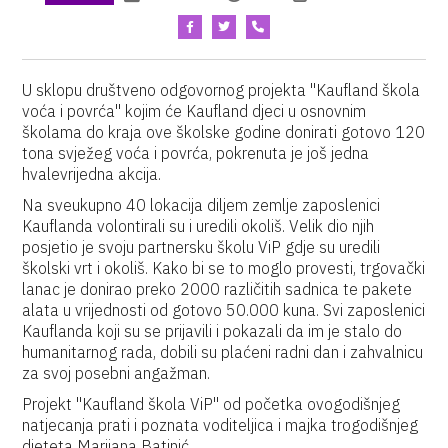
U sklopu društveno odgovornog projekta "Kaufland škola
voća i povrća" kojim će Kaufland djeci u osnovnim
školama do kraja ove školske godine donirati gotovo 120
tona svježeg voća i povrća, pokrenuta je još jedna
hvalevrijedna akcija.
Na sveukupno 40 lokacija diljem zemlje zaposlenici
Kauflanda volontirali su i uredili okoliš. Velik dio njih
posjetio je svoju partnersku školu ViP gdje su uredili
školski vrt i okoliš. Kako bi se to moglo provesti, trgovački
lanac je donirao preko 2000 različitih sadnica te pakete
alata u vrijednosti od gotovo 50.000 kuna. Svi zaposlenici
Kauflanda koji su se prijavili i pokazali da im je stalo do
humanitarnog rada, dobili su plaćeni radni dan i zahvalnicu
za svoj posebni angažman.
Projekt "Kaufland škola ViP" od početka ovogodišnjeg
natjecanja prati i poznata voditeljica i majka trogodišnjeg
djeteta Marijana Batinić