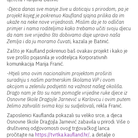
-Djeca danas sve manje žive u doticaju s prirodom, pa je
projekt kojeg je pokrenuo Kaufland sjajna prilika da im
ukaže na neke nove vrijednosti. Mislim da je to odličan
primjer i nama roditeljima kako trebamo učiti svoju djecu
da nam sve vrijedno što dobivamo daje upravo naša
Zemlja i da ju moramo čuvati,
kazala je Batinić.
Zašto je Kaufland pokrenuo baš ovakav projekt i kako je
sve prošlo pojasnila je voditeljica Korporativnih
komunikacija Marija Franić.
-Htjeli smo ovim nacionalnim projektom proširiti
suradnju s našim partnerskim školama ViP i ovom
akcijom u zelenilu podsjetiti na važnost našeg okoliša.
Drago nam je što su nam pomogle vrijedne ruke djece iz
Osnovne škole Dragojle Jarnević u Karlovcu i ovim putem
želimo zahvaliti svima koji su sudjelovali,
rekla Franić.
Zaposlenici Kauflanda pokazali su veliko srce, a djeca
Osnovne škole Dragojla Jarnević zabavila u prirodi. Više o
društvenoj odgovornosti ovog trgovačkog lanca
pročitajte na
https://tvrtka.kaufland.hr/
, a detalje o