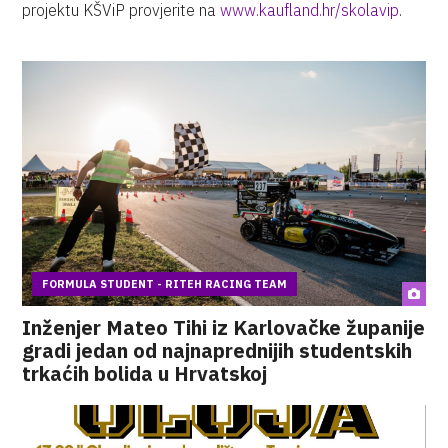
projektu KŠViP provjerite na
www.kaufland.hr/skolavip
.
FORMULA STUDENT - RITEH RACING TEAM
Inženjer Mateo Tihi iz Karlovačke županije
gradi jedan od najnaprednijih studentskih
trkaćih bolida u Hrvatskoj