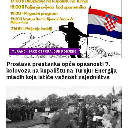
TURANJ - SRCE OTPORA, DUH POBJEDE
Proslava prestanka opće opasnosti 7.
kolovoza na kupalištu na Turnju: Energija
mladih koja ističe važnost zajedništva