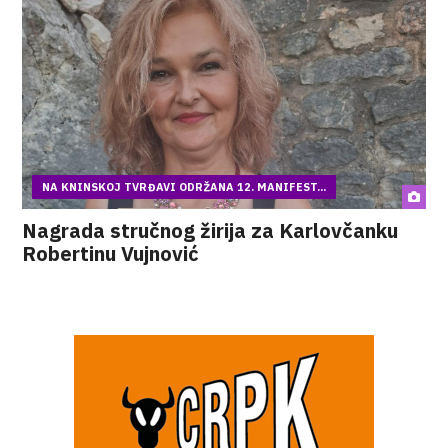
NA KNINSKOJ TVRĐAVI ODRŽANA 12. MANIFEST...
Nagrada stručnog žirija za Karlovčanku
Robertinu Vujnović