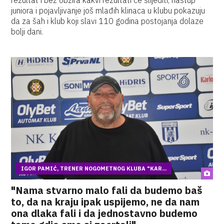
rezultat i bez obzira kakvi rezultati će slijediti, nastup
juniora i pojavljivanje još mlađih klinaca u klubu pokazuju
da za šah i klub koji slavi 110 godina postojanja dolaze
bolji dani.
IGOR PAMIĆ, TRENER NOGOMETNOG KLUBA "KAR...
"Nama stvarno malo fali da budemo baš
to, da na kraju ipak uspijemo, ne da nam
ona dlaka fali i da jednostavno budemo