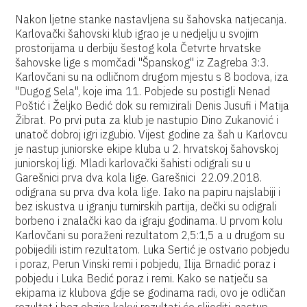
Nakon ljetne stanke nastavljena su šahovska natjecanja.
Karlovački šahovski klub igrao je u nedjelju u svojim
prostorijama u derbiju šestog kola Četvrte hrvatske
šahovske lige s momčadi "Španskog" iz Zagreba 3:3.
Karlovčani su na odličnom drugom mjestu s 8 bodova, iza
"Dugog Sela", koje ima 11. Pobjede su postigli Nenad
Poštić i Željko Bedić dok su remizirali Denis Jusufi i Matija
Žibrat. Po prvi puta za klub je nastupio Dino Zukanović i
unatoč dobroj igri izgubio. Vijest godine za šah u Karlovcu
je nastup juniorske ekipe kluba u 2. hrvatskoj šahovskoj
juniorskoj ligi. Mladi karlovački šahisti odigrali su u
Garešnici prva dva kola lige. Garešnici 22.09.2018.
odigrana su prva dva kola lige. Iako na papiru najslabiji i
bez iskustva u igranju turnirskih partija, dečki su odigrali
borbeno i znalački kao da igraju godinama. U prvom kolu
Karlovčani su poraženi rezultatom 2,5:1,5 a u drugom su
pobijedili istim rezultatom. Luka Sertić je ostvario pobjedu
i poraz, Perun Vinski remi i pobjedu, Ilija Brnadić poraz i
pobjedu i Luka Bedić poraz i remi. Kako se natječu sa
ekipama iz klubova gdje se godinama radi, ovo je odličan