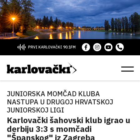
PRVI KARLOVAČKI 90.1FM
JUNIORSKA MOMČAD KLUBA
NASTUPA U DRUGOJ HRVATSKOJ
JUNIORSKOJ LIGI
Karlovački šahovski klub igrao u
derbiju 3:3 s momčadi
"Španskog" iz Zagreba