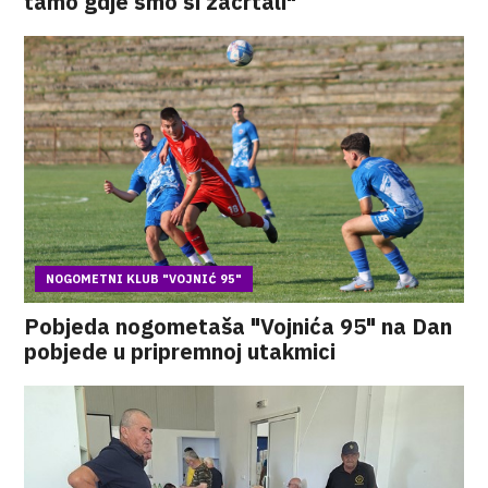
tamo gdje smo si zacrtali"
NOGOMETNI KLUB "VOJNIĆ 95"
Pobjeda nogometaša "Vojnića 95" na Dan
pobjede u pripremnoj utakmici