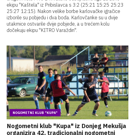
ekipu "Kaštela" iz Pribislavca s 3:2 (25:21 15:25 25:23
25:27 12:15). Nakon velike borbe karlovačke igračice
izborile su pobjedu i dva boda. Karlovčanke su u dvije
utakmice ostvarile dvije pobjede, a u trećem kolu
dočekuju ekipu "KITRO Varaždin".
NOGOMETNI KLUB "KUPA"
Nogometni klub "Kupa" iz Donjeg Mekušja
organizira 42. tradicionalni nogometni