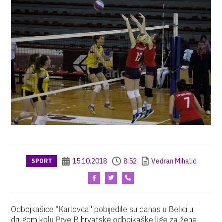
15.10.2018
8:52
Vedran Mihalić
SPORT
Odbojkašice "Karlovca" pobijedile su danas u Belici u
drugom kolu Prve B hrvatske odbojkaške lige za žene