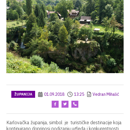
01.09.2018
13:25
Vedran Mihalić
ŽUPANIJA
Karlovačka županija, simbol je turističke destinacije koja
kontinuirano doprinosi podizanju ugleda i konkurentnosti