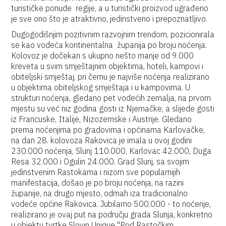
turističke ponude regije, a u turistički proizvod ugrađeno
je sve ono što je atraktivno, jedinstveno i prepoznatljivo.
Dugogodišnjim pozitivnim razvojnim trendom, pozicionirala
se kao vodeća kontinentalna županija po broju noćenja.
Kolovoz je dočekan s ukupno nešto manje od 9.000
kreveta u svim smještajnim objektima, hoteli, kampovi i
obiteljski smještaj, pri čemu je najviše noćenja realizirano
u objektima obiteljskog smještaja i u kampovima. U
strukturi noćenja, gledano pet vodećih zemalja, na prvom
mjestu su već niz godina gosti iz Njemačke, a slijede gosti
iz Francuske, Italije, Nizozemske i Austrije. Gledano
prema noćenjima po gradovima i općinama Karlovačke,
na dan 28. kolovoza Rakovica je imala u ovoj godini
230.000 noćenja, Slunj 110.000, Karlovac 42.000, Duga
Resa 32.000 i Ogulin 24.000. Grad Slunj, sa svojim
jedinstvenim Rastokama i nizom sve popularnijih
manifestacija, došao je po broju noćenja, na razini
županije, na drugo mjesto, odmah iza tradicionalno
vodeće općine Rakovica. Jubilarno 500.000 - to noćenje,
realizirano je ovaj put na području grada Slunja, konkretno
u objektu tvrtke Slovin Unique "Pod Rastočkim