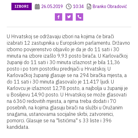
26.05.2019
10:34
Branko Obradović
IZBORI
U Hrvatskoj se održavaju izbori na kojima će birači
izabrati 12 zastupnika u Europskom parlamentu. Državno
izborno povjerenstvo objavilo je da je do 11 sati i 30
minuta na izbore izašlo 9,93 posto birača. U Karlovačkoj
županiji do 11 sati i 30 minuta izlaznost je bila 11,36
posto i po tom postotku prednjači u Hrvatskoj. U
Karlovačkoj županiji glasuje se na 294 biračka mjesta, a
do 11 sati i 30 minuta glasovalo je 11.417 ljudi. U
Karlovcu je izlaznost 12,78 posto, a najbolja u županiji je
u Bosiljevu 14,90 posto. U Hrvatskoj se može glasovati
na 6360 redovitih mjesta, a njima treba dodati i 70
posebnih, na kojima glasuju birači na službi u Oružanim
snagama, ustanovama socijalne skrbi, zatvorenici,
pomorci. Glasuje se na "listićima" s 33 liste i 396
kandidata.