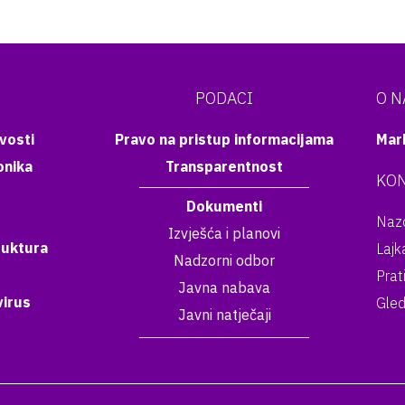
PODACI
O 
vosti
Pravo na pristup informacijama
Mar
onika
Transparentnost
KON
Dokumenti
Nazo
Izvješća i planovi
ruktura
Lajk
Nadzorni odbor
Prat
Javna nabava
irus
Gled
Javni natječaji