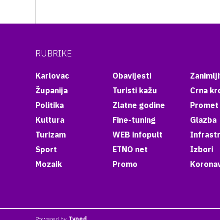
RUBRIKE
Karlovac
Obavijesti
Zanimlji
Županija
Turisti kažu
Crna kr
Politika
Zlatne godine
Promet
Kultura
Fine-tuning
Glazba
Turizam
WEB infopult
Infrast
Sport
ETNO net
Izbori
Mozaik
Promo
Koronav
Powered by
Typed