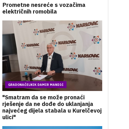
Prometne nesreće s vozačima
električnih romobila
GRADONAČELNIK DAMIR MANDIĆ
"Smatram da se može pronaći
rješenje da ne dođe do uklanjanja
najvećeg dijela stabala u Kurelčevoj
ulici"