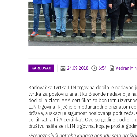
24.09.2018
6:54
Vedran Mih
KARLOVAC
Karlovačka tvrtka LIN trgovina dobila je nedavno j
tvrtka za poslovnu analitiku Bisonde nedavno je n
dodijelila zlatni AAA certifikat za bonitetnu izvrsn
LIN trgovina. Riječ je o međunarodno priznatom cert
država, a iskazuje sigurnost poslovanja poduzeća. Os
certifikat, a tri A certifikat. Ove su godine dodijel
društvu našla se i LIN trgovina, koja je prošle godi
-Prepoznajući potrebe kupaca ponudu smo proširil