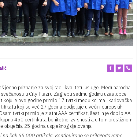
alić
oš jedno priznanje za svoj rad i kvalitetu usluge. Međunarodna
a svečanosti u City Plazi u Zagrebu sedmu godinu uzastopce
ost koju je ove godine primilo 17 tvrtki među kojima i karlovačka
ifikatu koji se već 27 godina dodjeljuje u većini europskih
am tvrtki primilo je zlatni AAA certifikat, šest ih je dobilo AA
ili ukupno 450 certifikata bonitetne izvrsnosti a u tom prestižnom
ne obilježila 25 godina uspješnog djelovanja
i na čak 65.000 artikala. Kontinuirano se prilagođavamo