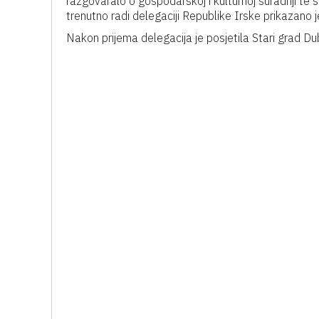
razgovaralo o gospodarskoj i kulturnoj suradnji te
trenutno radi delegaciji Republike Irske prikazano j
Nakon prijema delegacija je posjetila Stari grad Du