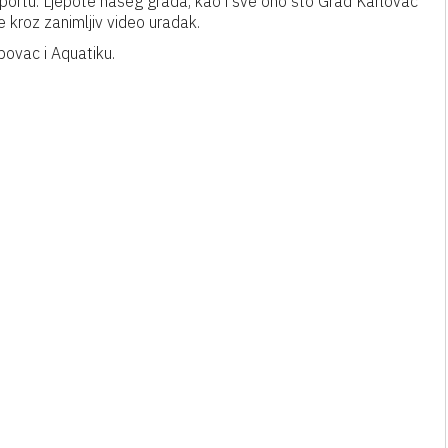
 sportu. Ljepote našeg grada, kao i sve ono što Grad Karlovac
e kroz zanimljiv video uradak.
bovac i Aquatiku.