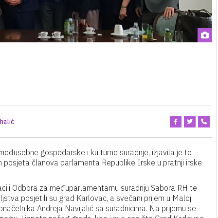
halić
 međusobne gospodarske i kulturne suradnje, izjavila je to
m posjeta članova parlamenta Republike Irske u pratnji irske
aciji Odbora za međuparlamentarnu suradnju Sabora RH te
stva posjetili su grad Karlovac, a svečani prijem u Maloj
adonačelnika Andreja Navijalić sa suradnicima. Na prijemu se