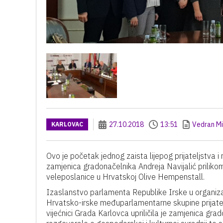
27.10.2018
13:51
Vedran Mi
KARLOVAC
Ovo je početak jednog zaista lijepog prijateljstva i
zamjenica gradonačelnika Andreja Navijalić priliko
veleposlanice u Hrvatskoj Olive Hempenstall.
Izaslanstvo parlamenta Republike Irske u organiz
Hrvatsko-irske međuparlamentarne skupine prijatelj
vijećnici Grada Karlovca upriličila je zamjenica gr