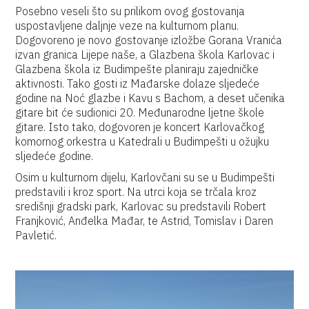
Posebno veseli što su prilikom ovog gostovanja
uspostavljene daljnje veze na kulturnom planu.
Dogovoreno je novo gostovanje izložbe Gorana Vranića
izvan granica Lijepe naše, a Glazbena škola Karlovac i
Glazbena škola iz Budimpešte planiraju zajedničke
aktivnosti. Tako gosti iz Mađarske dolaze sljedeće
godine na Noć glazbe i Kavu s Bachom, a deset učenika
gitare bit će sudionici 20. Međunarodne ljetne škole
gitare. Isto tako, dogovoren je koncert Karlovačkog
komornog orkestra u Katedrali u Budimpešti u ožujku
sljedeće godine.
Osim u kulturnom dijelu, Karlovčani su se u Budimpešti
predstavili i kroz sport. Na utrci koja se trčala kroz
središnji gradski park, Karlovac su predstavili Robert
Franjković, Anđelka Mađar, te Astrid, Tomislav i Daren
Pavletić.