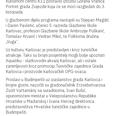
Kulturnom centru K11 postavio izložbu Gorana Vranića
Portret grada Zvijezde koja će se moći razgledati do 3.
listopada.
U glazbenom dijelu programa nastupili su Stjepan Magdić
i Daren Pavletić, učenici 5. razreda Glazbene škole
Karlovac, profesori Glazbene škole Ambrozije Puškarić,
Tomislav Krvarić i Vedran Mikić, te Folklorna družina
„Vuga“.
Uz kulturu, Karlovac je predstavljen i kroz turističke
atrakcije. Tako su brojni posjetitelji mogli bolje upoznati
Aquatiku - slatkovodni akvarij Karlovac, ali i ostale
zanimljivosti kroz promociju Turističke zajednice Grada
Karlovca i proizvode karlovačkih OPG-ovaca.
Proslavi u Budimpešti uz izaslanstvo grada Karlovca i
brojne goste, nazočili su gradonačelnik Erzsebetvarosa
Zsolt Vattamány sa suradnicima, Ivan Bušić,
opunomoćeni ministar u Veleposlanstvu Republike
Hrvatske u Mađarskoj i Ivana Herceg direktorica
predstavništva Hrvatske turističke zajednice u
Budimpešti.