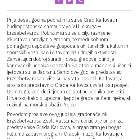
Prije deset godina pobratimili su se Grad Karlovac i
budimpeštanska samouprava VII. okruga –
Erzsebetvaros. Pobratimili su se u cilju razmjene
iskustava upravljanja gradom, te međusobnom
pomaganju uspostave gospodarskih, turističkih, kulturnih i
sportskih veza, kao i čitavom nizu drugih aktivnosti.
Zahvaljujući dobroj suradnji dvaju gradova, puno je
karlovačkih učenika upoznalo Balaton, a mađarski učenici
ljetovali su na Jadranu. Samo ove godine predstavnici
Erzsebetvarosa u više su navrata posjetili Karlovac, a
isto tako predstavnici Grada Karlovca uzvratili su posjet.
Osim toga, već idući tjedan će stotinu učenika posjetiti
Hrvatsku kako bi upoznali ljepote grada na četiri rijeke, ali
i uživali na morskoj obali u Selcu.
Povodom proslave ovog jubileja gradonačelnik
Erzsebetvarosa Zsolt Vattamány upriličio je prijem za
predstavnike Grada Karlovca, a organiziran je i bogat
kulturno zabavni program. Gradski muzej Karlovac je u