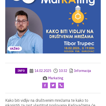
VAŽNO
14.02.2025
10:32
Informacija
INFO
Markating
Kako biti vidljiv na društvenim mrežama te kako to
iskoristiti za rast vlastitog poslovanja Karlovačnima će