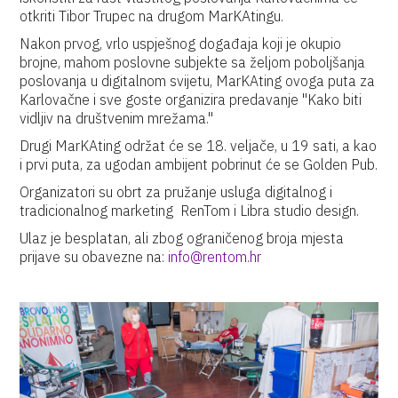
otkriti Tibor Trupec na drugom MarKAtingu.
Nakon prvog, vrlo uspješnog događaja koji je okupio
brojne, mahom poslovne subjekte sa željom poboljšanja
poslovanja u digitalnom svijetu, MarKAting ovoga puta za
Karlovačne i sve goste organizira predavanje "Kako biti
vidljiv na društvenim mrežama."
Drugi MarKAting održat će se 18. veljače, u 19 sati, a kao
i prvi puta, za ugodan ambijent pobrinut će se Golden Pub.
Organizatori su obrt za pružanje usluga digitalnog i
tradicionalnog marketing RenTom i Libra studio design.
Ulaz je besplatan, ali zbog ograničenog broja mjesta
prijave su obavezne na:
info@rentom.hr