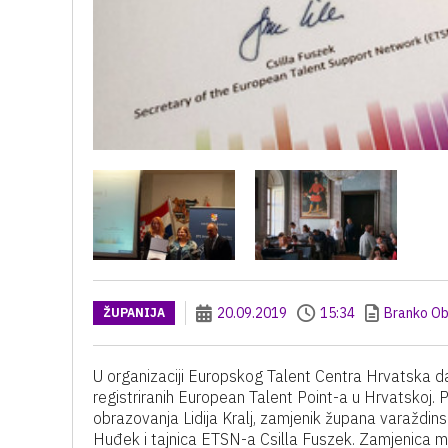
20.09.2019
15:34
Branko Ob
ŽUPANIJA
U organizaciji Europskog Talent Centra Hrvatska da
registriranih European Talent Point-a u Hrvatskoj. P
obrazovanja Lidija Kralj, zamjenik župana varaždin
Huđek i tajnica ETSN-a Csilla Fuszek. Zamjenica min