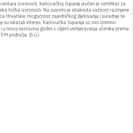
e centara izvrsnosti. Karlovačkoj županiji uručen je certifikat za
ska točka izvrsnosti. Na susretu je istaknuta važnost razmjene
nica Hrvatske, mogućnost zajedničkog djelovanja i suradnje te
ji su iskazali interes. Karlovačka županija uz ovo iznimno
i u novoj nastavnoj godini s ciljem usmjeravanja učenika prema
TEM područja. (b.o.)