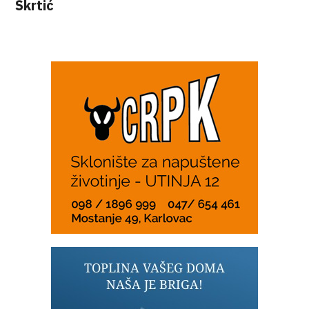
Škrtić