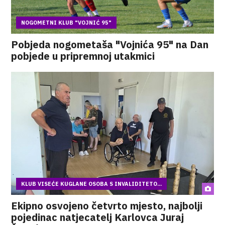
NOGOMETNI KLUB "VOJNIĆ 95"
Pobjeda nogometaša "Vojnića 95" na Dan
pobjede u pripremnoj utakmici
KLUB VISEĆE KUGLANE OSOBA S INVALIDITETO...
Ekipno osvojeno četvrto mjesto, najbolji
pojedinac natjecatelj Karlovca Juraj