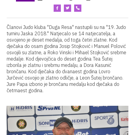
Članovi Judo kluba "Duga Resa" nastupili su na "19. Judo
turniru Jaska 2018." Natjecalo se 14 natjecatelja, a
osvojeno je deset medalja, od toga četiri zlatne. Kod
dječaka do osam godina Josip Stojković i Manuel Polović
osvojili su zlatne, a Roko Vinski i Mihael Stojković srebrne
medalje. Kod djevojčica do deset godina Tea Šutej
izborila je zlatnu i srebrnu medalju, a Dora Kasunić
brončanu. Kod dječaka do dvanaest godina Lovro
Jurčević osvojio je zlatno odličje, a Leon Šutej brončano.
Jure Papa izborio je brončanu medalju kod dječaka do
četrnaest godina.