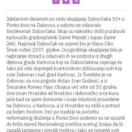
Jubilarnom desetom po redu okupljanju Dubovčaka 50+ u
Pivnici Đovi na Dubovcu, u subotu se odazvalo
šezdesetak Dubovčaka. Skup su nakratko došli pozdraviti
karlovački gradonačelnik Damir Mandić i župan Damir
Jelić. Najstariji Dubovčak na susreti bio je Slavo Ciko
Šmuk rođen 1937. godine. Ovogodišnje okupljanje bilo je
najbrojnije dosad a odazvalo ih se podosta iz drugih
dijelova grada Karlovca koji se Dubovčakima osjećaju te
tako još više doprinijeli kvartovskom zbližavanju svih koji
vole Dubovac i naš grad Karlovac. Iz Švedske je na
Dubovac za ovu prigodu došao Ivan Gudasić, a iz
Švicarske Romeo Fijan. Obojica već više od 50 godina
žive izvan Hrvatske ali hrvatsko i dubovačko srce kuca
jače kad se sjete domovine i svoje mladosti provedene
na Dubovcu, u Karlovca, a iz Hrvatske su otišli u potrazi
za boljim životom. Već po tradiciji na početku
neformalnog druženja u Pivnici Đovi sudionici su se spustili
do križa ispred Nacionalnog svetišta svetog Josipa da bi
zapalili lampione i izmolili molitvu i tako se prisjetili svih