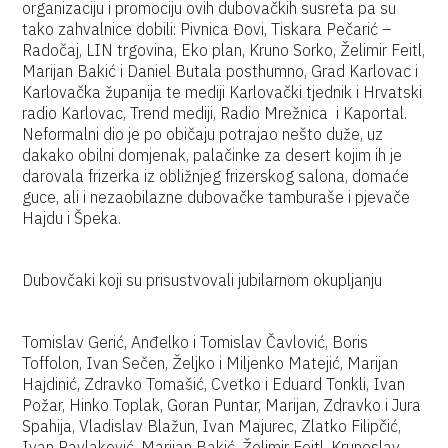
organizaciju i promociju ovih dubovačkih susreta pa su
tako zahvalnice dobili: Pivnica Đovi, Tiskara Pečarić –
Radočaj, LIN trgovina, Eko plan, Kruno Sorko, Želimir Feitl,
Marijan Bakić i Daniel Butala posthumno, Grad Karlovac i
Karlovačka županija te mediji Karlovački tjednik i Hrvatski
radio Karlovac, Trend mediji, Radio Mrežnica i Kaportal.
Neformalni dio je po običaju potrajao nešto duže, uz
dakako obilni domjenak, palačinke za desert kojim ih je
darovala frizerka iz obližnjeg frizerskog salona, domaće
guce, ali i nezaobilazne dubovačke tamburaše i pjevače
Hajdu i Špeka.
Dubovčaki koji su prisustvovali jubilarnom okupljanju
Tomislav Gerić, Anđelko i Tomislav Čavlović, Boris
Toffolon, Ivan Sečen, Željko i Miljenko Matejić, Marijan
Hajdinić, Zdravko Tomašić, Cvetko i Eduard Tonkli, Ivan
Požar, Hinko Toplak, Goran Puntar, Marijan, Zdravko i Jura
Spahija, Vladislav Blažun, Ivan Majurec, Zlatko Filipčić,
Ivan Pavlaković, Marijan Bakić, Želimir Feitl, Krunoslav