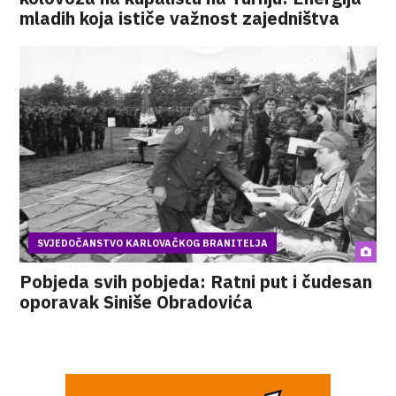
mladih koja ističe važnost zajedništva
SVJEDOČANSTVO KARLOVAČKOG BRANITELJA
Pobjeda svih pobjeda: Ratni put i čudesan
oporavak Siniše Obradovića