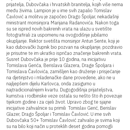
prijatelja, Dubovčaka i hrvatskih branitelja, kojih više nema
među živima. Lampion je u ime svih zapalio Tomislav
Čavlović a molitvu je započeo Drago Špoljar, nekadašnji
ministrant monsinjora Marijana Radanovića. Nakon toga
su se ispred novih bakrenih vrata na ulazu u svetište
fotografirali za uspomenu na ovogodišnje jubilarno
okupljanje. Rektor svetišta monsinjor Antun Sente, koji je
kao dubovački župnik bio pozvan na okupljanje, pozdravio
je prisutne te im ukratko ispričao značenje bakrenih vrata.
Susret Dubovčaka je prije 10 godina, na inicijativu
Tomislava Gerića, Berislava Glazera, Drage Špoljara i
Tomislava Čavlovića, zamišljen kao druženje i prisjećanje
na djetinjstvo i mladenačke dane provedene, ako ne u
najljepšem dijelu Karlovca, onda zasigurno u
najtradicionalnijem kvartu. Dugogodišnja prijateljstva,
kumstva i rodbinske veze ostala su nešto što ih povezuje
tijekom godine i za cijeli život. Upravo zbog te sjajne
inicijative zahvalnice su primili Tomislav Gerić, Berislav
Glazer, Drago Špoljar i Tomislav Čavlović. U ime svih
Dubovčaka 50+ Tomislav Čavlović zahvalio je svima koji
su na bilo koji način u proteklih deset godina pomogli