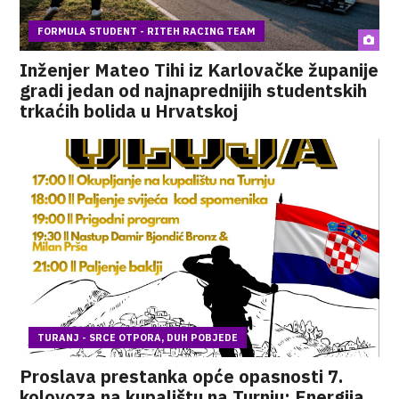
FORMULA STUDENT - RITEH RACING TEAM
Inženjer Mateo Tihi iz Karlovačke županije
gradi jedan od najnaprednijih studentskih
trkaćih bolida u Hrvatskoj
TURANJ - SRCE OTPORA, DUH POBJEDE
Proslava prestanka opće opasnosti 7.
kolovoza na kupalištu na Turnju: Energija