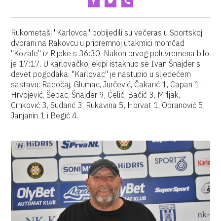
Rukometaši "Karlovca" pobijedili su večeras u Sportskoj
dvorani na Rakovcu u pripremnoj utakmici momčad
"Kozale" iz Rijeke s 36:30. Nakon prvog poluvremena bilo
je 17:17. U karlovačkoj ekipi istaknuo se Ivan Šnajder s
devet pogodaka. "Karlovac" je nastupio u sljedećem
sastavu: Radočaj, Glumac, Jurčević, Čakarić 1, Capan 1,
Hrvojević, Šepac, Šnajder 9, Ćelić, Bačić 3, Mrljak,
Crnković 3, Sudarić 3, Rukavina 5, Horvat 1, Obranović 5,
Janjanin 1 i Begić 4.