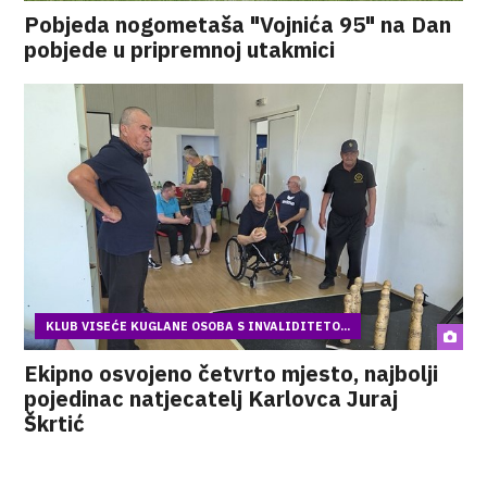
Pobjeda nogometaša "Vojnića 95" na Dan
pobjede u pripremnoj utakmici
KLUB VISEĆE KUGLANE OSOBA S INVALIDITETO...
Ekipno osvojeno četvrto mjesto, najbolji
pojedinac natjecatelj Karlovca Juraj
Škrtić