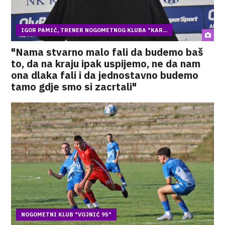
IGOR PAMIĆ, TRENER NOGOMETNOG KLUBA "KAR...
"Nama stvarno malo fali da budemo baš
to, da na kraju ipak uspijemo, ne da nam
ona dlaka fali i da jednostavno budemo
tamo gdje smo si zacrtali"
NOGOMETNI KLUB "VOJNIĆ 95"