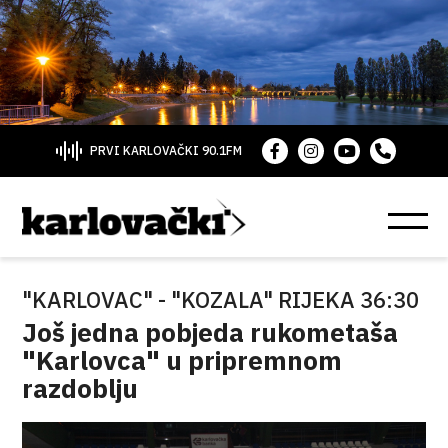
PRVI KARLOVAČKI 90.1FM
"KARLOVAC" - "KOZALA" RIJEKA 36:30
Još jedna pobjeda rukometaša
"Karlovca" u pripremnom
razdoblju