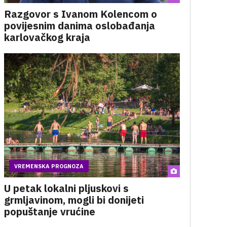
Razgovor s Ivanom Kolencom o
povijesnim danima oslobađanja
karlovačkog kraja
VREMENSKA PROGNOZA
U petak lokalni pljuskovi s
grmljavinom, mogli bi donijeti
popuštanje vrućine