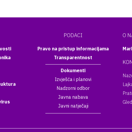
PODACI
O 
vosti
Pravo na pristup informacijama
Mar
onika
Transparentnost
KON
Dokumenti
Nazo
Izvješća i planovi
ruktura
Lajk
Nadzorni odbor
Prat
Javna nabava
irus
Gled
Javni natječaji