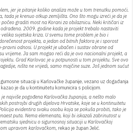
oblem, jer je pitanje koliko analiza može u tom trenutku pomoći.
a, tada je krenuo otkup zemljišta. Ono što mogu izreći je da je
počeo graditi most na Korani za obilaznicu. Neki kritičari iz
e odrađena. 2009. godine kada je projekt trebalo nastaviti
 velika svjetska kriza. U svemu tome problem je bio i
dorečenost projekta, a jedan od bitnih faktora je i sporost
ko-pravni odnosi. U projekt je ubačen i sustav obrane od
 su vrijeme. Ja sam mogao reći da je ovo nacionalni projekt, a
ojektu. Grad Karlovac je u potpunosti u tom projektu. Sve ovo
ragedije, ništa ne vrijedi, samo majčine suze. Još jednom sućut
sigurnosne situaciji u Karlovačke županije, vezano uz događanja
kazao je da u kontinuitetu komunicira s policijom.
im je najviše pogođena Karlovačka županija, a nešto malo
ih postrojbi drugih dijelova Hrvatske, koje se u kontinuitetu
Policija evidentira svaku osobu koja se pokuša probiti, tako je
naest puta. Nema elemenata, koji bi iskazali zabrinutost u
matsku sjednicu o sigurnosnoj situaciji u Karlovačkoj
ijskom upravom karlovačkom,
rekao je župan Jelić.