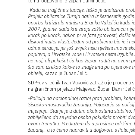
temu odgovorio je župan Damir Jelić.
-Kada su tragične situacije, teško je analizirati pr
Projekt obilaznice Turnja datira iz šezdesetih godin
oporba kritizirala ministra Branka Vukelića kada je 
2007. godine, sada kritiziraju zašto obilaznica nij
korak po korak, nakon prve faze gotovosti, došla je
diskontinuitet vlasti. Jedan od problema bio je i ne
administracije, jer još uvijek nisu riješeni imovins
poplava, a Hrvatske vode i Hrvatske ceste izgubile
ne moj, ali pokušat ću kao župan raditi na ovom pr
što sam izrekao kakve to snage ima po cijeni ove t
obitelji,
kazao je župan Jelić.
SDP-ov vijećnik Ivan Vuković zatražio je procjenu 
na graničnom prijelazu Maljevac. Župan Damir Jelić 
-Policija na nacionalnoj razini prati problem, koj
Sisačko-moslavačka županija. Pojačanja su policijsk
mijenjaju. Stanje je u datim okolnostima stabilno. 
zabilježeno da se jedna osoba pokušala probiti dva
ovom trenutku. Predlažem da u prosincu održimo te
županiji, a to ćemo napraviti u dogovoru s Polic