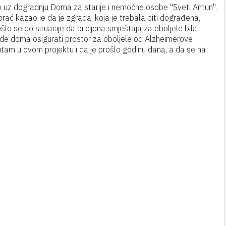
o uz dogradnju Doma za starije i nemoćne osobe "Sveti Antun".
ać kazao je da je zgrada, koja je trebala biti dograđena,
šlo se do situacije da bi cijena smještaja za oboljele bila
ade doma osigurati prostor za oboljele od Alzheimerove
ritam u ovom projektu i da je prošlo godinu dana, a da se na