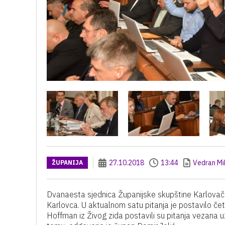
27.10.2018
13:44
Vedran Mi
ŽUPANIJA
Dvanaesta sjednica Županijske skupštine Karlovačk
Karlovca. U aktualnom satu pitanja je postavilo čet
Hoffman iz Živog zida postavili su pitanja vezana uz