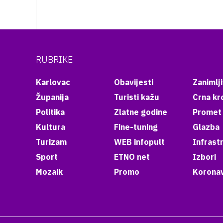
RUBRIKE
Karlovac
Obavijesti
Zanimlji
Županija
Turisti kažu
Crna kr
Politika
Zlatne godine
Promet
Kultura
Fine-tuning
Glazba
Turizam
WEB infopult
Infrast
Sport
ETNO net
Izbori
Mozaik
Promo
Koronav