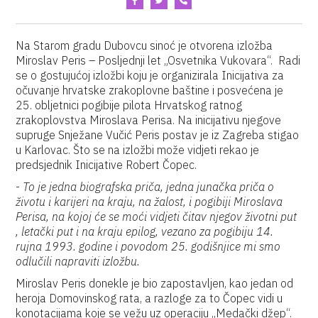
Na Starom gradu Dubovcu sinoć je otvorena izložba
Miroslav Peris – Posljednji let „Osvetnika Vukovara“. Radi
se o gostujućoj izložbi koju je organizirala Inicijativa za
očuvanje hrvatske zrakoplovne baštine i posvećena je
25. obljetnici pogibije pilota Hrvatskog ratnog
zrakoplovstva Miroslava Perisa. Na inicijativu njegove
supruge Snježane Vučić Peris postav je iz Zagreba stigao
u Karlovac. Što se na izložbi može vidjeti rekao je
predsjednik Inicijative Robert Čopec.
-
To je jedna biografska priča, jedna junačka priča o
životu i karijeri na kraju, na žalost, i pogibiji Miroslava
Perisa, na kojoj će se moći vidjeti čitav njegov životni put
, letački put i na kraju epilog, vezano za pogibiju 14.
rujna 1993. godine i povodom 25. godišnjice mi smo
odlučili napraviti izložbu.
Miroslav Peris donekle je bio zapostavljen, kao jedan od
heroja Domovinskog rata, a razloge za to Čopec vidi u
konotacijama koje se vežu uz operaciju „Medački džep“.