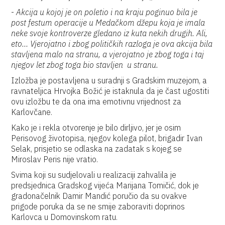
-
Akcija u kojoj je on poletio i na kraju poginuo bila je
post festum operacije u Medačkom džepu koja je imala
neke svoje kontroverze gledano iz kuta nekih drugih. Ali,
eto… Vjerojatno i zbog političkih razloga je ova akcija bila
stavljena malo na stranu, a vjerojatno je zbog toga i taj
njegov let zbog toga bio stavljen u stranu.
Izložba je postavljena u suradnji s Gradskim muzejom, a
ravnateljica Hrvojka Božić je istaknula da je čast ugostiti
ovu izložbu te da ona ima emotivnu vrijednost za
Karlovčane.
Kako je i rekla otvorenje je bilo dirljivo, jer je osim
Perisovog životopisa, njegov kolega pilot, brigadir Ivan
Selak, prisjetio se odlaska na zadatak s kojeg se
Miroslav Peris nije vratio.
Svima koji su sudjelovali u realizaciji zahvalila je
predsjednica Gradskog vijeća Marijana Tomičić, dok je
gradonačelnik Damir Mandić poručio da su ovakve
prigode poruka da se ne smije zaboraviti doprinos
Karlovca u Domovinskom ratu.