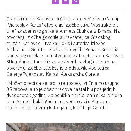
Gradski muzej Karlovac organizirao je večeras u Galeriji
"Vjekoslav Karas" otvorenje izložbe slika "Apstrakcije s
Une" akademskog slikara Ahmeta Ibukića iz Bihaća. Na
otvorenju izložbe govorile su ravnateljica Gradskog
muzeja Karlovac Hrvojka Božić i autorica izložbe
Aleksandra Goreta. Izložbu je otvorila Renata Kučan iz
Upravnog odjela za društvene djelatnosti Grada Karlovca.
Slikar Ahmet Ibukić iz zdravstvenih razloga nije bio na
otvorenju izložbe. Izložbu je predstavila voditeljica
Galerije "Vjekoslav Karas" Aleksandra Goreta.
-Možemo reći da se radi o retrospektivi. Imamo ukupno
35 radova, a to je odabir radova nastalih u posljednjih
dvadesetak godina. Zajednička nit izloženih slika je rijeka
Una. Ahmet Ibukić godinama već dolazi u Karlovac i
sudjeluje na likovnim kolonijama, kazala je Goreta.