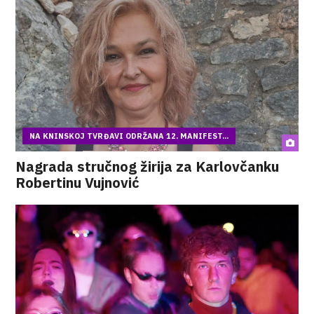
NA KNINSKOJ TVRĐAVI ODRŽANA 12. MANIFEST...
Nagrada stručnog žirija za Karlovčanku
Robertinu Vujnović