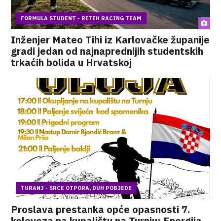
FORMULA STUDENT - RITEH RACING TEAM
Inženjer Mateo Tihi iz Karlovačke županije
gradi jedan od najnaprednijih studentskih
trkaćih bolida u Hrvatskoj
TURANJ - SRCE OTPORA, DUH POBJEDE
Proslava prestanka opće opasnosti 7.
kolovoza na kupalištu na Turnju: Energija