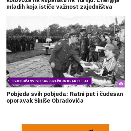
mladih koja ističe važnost zajedništva
SVJEDOČANSTVO KARLOVAČKOG BRANITELJA
Pobjeda svih pobjeda: Ratni put i čudesan
oporavak Siniše Obradovića