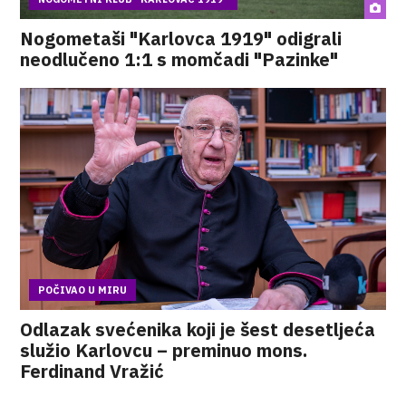
Nogometaši "Karlovca 1919" odigrali
neodlučeno 1:1 s momčadi "Pazinke"
POČIVAO U MIRU
Odlazak svećenika koji je šest desetljeća
služio Karlovcu – preminuo mons.
Ferdinand Vražić