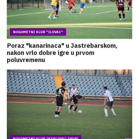
NOGOMETNI KLUB "ILOVAC"
Poraz "kanarinaca" u Jastrebarskom,
nakon vrlo dobre igre u prvom
poluvremenu
NOGOMETNI KLUB "KARLOVAC 1919"