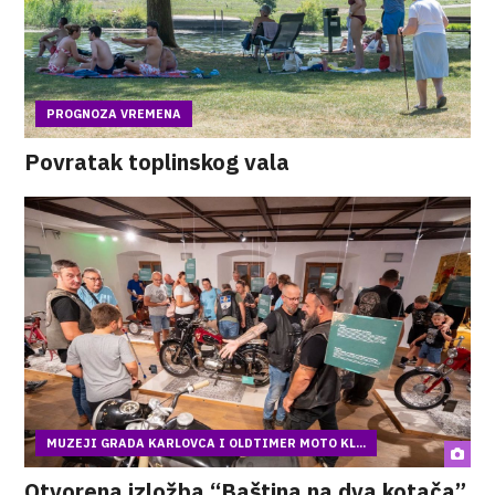
PROGNOZA VREMENA
Povratak toplinskog vala
MUZEJI GRADA KARLOVCA I OLDTIMER MOTO KL...
Otvorena izložba “Baština na dva kotača”