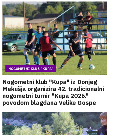
NOGOMETNI KLUB "KUPA"
Nogometni klub "Kupa" iz Donjeg
Mekušja organizira 42. tradicionalni
nogometni turnir "Kupa 2026."
povodom blagdana Velike Gospe