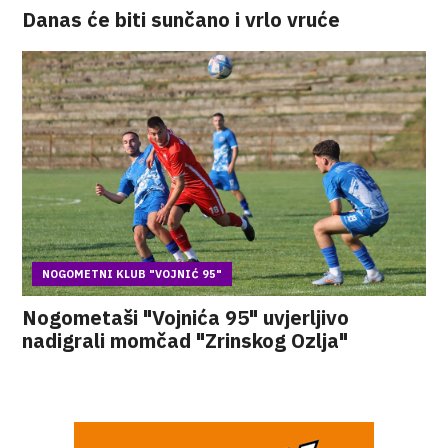
Danas će biti sunčano i vrlo vruće
NOGOMETNI KLUB "VOJNIĆ 95"
Nogometaši "Vojnića 95" uvjerljivo
nadigrali momčad "Zrinskog Ozlja"