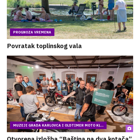
PROGNOZA VREMENA
Povratak toplinskog vala
MUZEJI GRADA KARLOVCA I OLDTIMER MOTO KL...
Otvorena izložba “Baština na dva kotača”