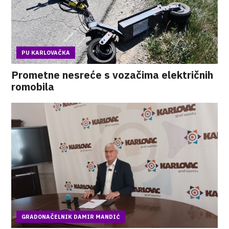
PU KARLOVAČKA
Prometne nesreće s vozačima električnih
romobila
GRADONAČELNIK DAMIR MANDIĆ