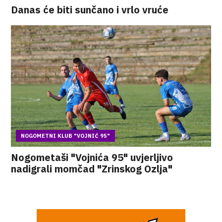
Danas će biti sunčano i vrlo vruće
NOGOMETNI KLUB "VOJNIĆ 95"
Nogometaši "Vojnića 95" uvjerljivo
nadigrali momčad "Zrinskog Ozlja"