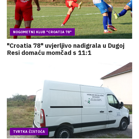
NOGOMETNI KLUB "CROATIA 78"
"Croatia 78" uvjerljivo nadigrala u Dugoj
Resi domaću momčad s 11:1
TVRTKA ČISTOĆA