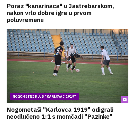
Poraz "kanarinaca" u Jastrebarskom,
nakon vrlo dobre igre u prvom
poluvremenu
NOGOMETNI KLUB "KARLOVAC 1919"
Nogometaši "Karlovca 1919" odigrali
neodlučeno 1:1 s momčadi "Pazinke"