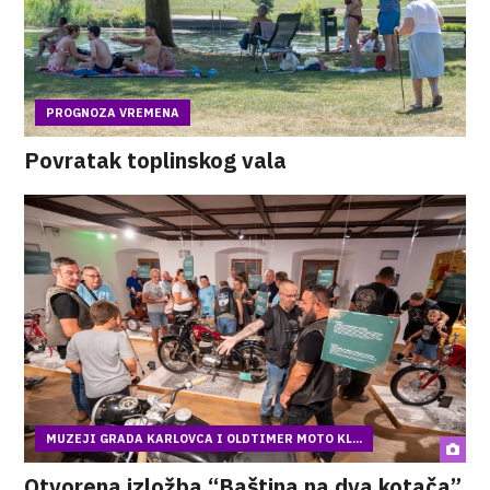
PROGNOZA VREMENA
Povratak toplinskog vala
MUZEJI GRADA KARLOVCA I OLDTIMER MOTO KL...
Otvorena izložba “Baština na dva kotača”