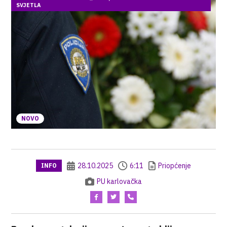
SVJETLA
NOVO
28.10.2025
6:11
Priopćenje
INFO
PU karlovačka