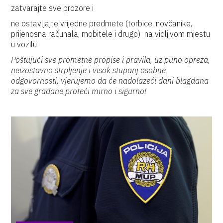
zatvarajte sve prozore i
ne ostavljajte vrijedne predmete (torbice, novčanike,
prijenosna računala, mobitele i drugo) na vidljivom mjestu
u vozilu
Poštujući sve prometne propise i pravila, uz puno opreza,
neizostavno strpljenje i visok stupanj osobne
odgovornosti, vjerujemo da će nadolazeći dani blagdana
za sve građane proteći mirno i sigurno!