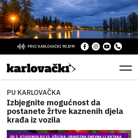
PRVI KARLOVAČKI 90.1FM
PU KARLOVAČKA
Izbjegnite mogućnost da
postanete žrtve kaznenih djela
krađa iz vozila
OD 1. STUDENOG DO 31. OŽUJKA, OBAVEZNA DNEVNA LI KRTAKA