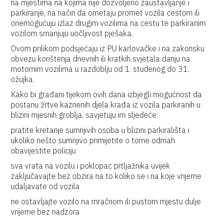
na mjestima na kojima nije dozvoljeno zaustavljanje i
parkiranje, na način da ometaju promet vozila cestom ili
onemogućuju izlaz drugim vozilima na cestu te parkiranim
vozilom smanjuju uočljivost pješaka.
Ovom prilikom podsjećaju iz PU karlovačke i na zakonsku
obvezu korištenja dnevnih ili kratkih svjetala danju na
motornim vozilima u razdoblju od 1. studenog do 31.
ožujka.
Kako bi građani tijekom ovih dana izbjegli mogućnost da
postanu žrtve kaznenih djela krađa iz vozila parkiranih u
blizini mjesnih groblja, savjetuju im sljedeće:
pratite kretanje sumnjivih osoba u blizini parkirališta i
ukoliko nešto sumnjivo primijetite o tome odmah
obavijestite policiju
sva vrata na vozilu i poklopac prtljažnika uvijek
zaključavajte bez obzira na to koliko se i na koje vrijeme
udaljavate od vozila
ne ostavljajte vozilo na mračnom ili pustom mjestu dulje
vrijeme bez nadzora