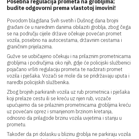
Posebna regulacija prometa na grobljima;
budite odgovorni prema vlastotoj imovini!
Povodom blagdana Svih svetih i Dušnog dana brojni
građani će u narednim danima obilaziti groblja, zbog čega
se na području cijele države očekuje povećan promet
vozila, posebno na autocestama, državnim cestama i
graničnim prijelazima.
Gužve se uobičajeno očekuju i na prilaznim prometnicama
grobljima i područjima oko njih, gdje će policijski službenici
pojačano vršiti regulaciju prometa te nadzirati promet
vozila i pješaka. Vozači se mole da se pridržavaju uputa i
naredbi policijskih službenika.
Zbog brojnih parkiranih vozila uz rub prometnica i pješaka
koji prelaze cestu ili se kreću uz njen rub, vozače
upućujemo da se prilaznim prometnicama grobljima kreću
uz povećani oprez i smanjenom brzinom kretanja,
odnosno da prilagode brzinu vozila uvjetima i stanju u
prometu.
Također da pri dolasku u blizinu groblja ne parkiraju vozila